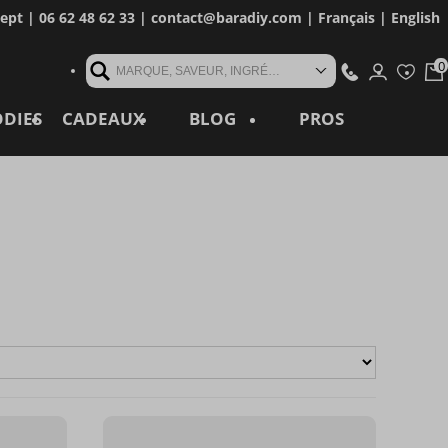
cept
| 06 62 48 62 33 |
contact@baradiy.com
|
Français
|
English
MARQUE, SAVEUR, INGRÉDIENT, RÉFÉRENCE, MOT CLÉ...
ODIES
CADEAUX
BLOG
PROS