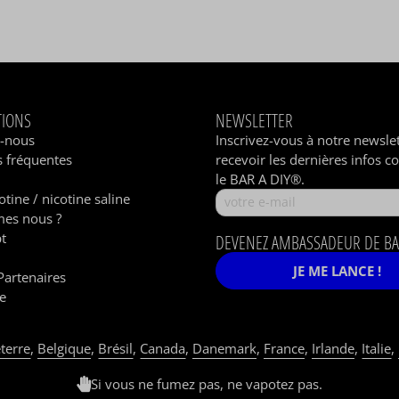
TIONS
NEWSLETTER
z-nous
Inscrivez-vous à notre newsle
 fréquentes
recevoir les dernières infos c
le BAR A DIY®.
otine / nicotine saline
es nous ?
t
DEVENEZ AMBASSADEUR DE BA
JE ME LANCE !
Partenaires
e
terre
,
Belgique
,
Brésil
,
Canada
,
Danemark
,
France
,
Irlande
,
Italie
,
Si vous ne fumez pas, ne vapotez pas.