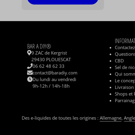
INFORMA
BAR A DIY®
Contacte
9 ZAC de Kergrist
Questions
29430 PLOUESCAT
CBD
06 62 48 62 33
Sel de nic
contact@baradiy.com
Qui somm
Du lundi au vendredi
Le concep
9h-12h / 14h-18h
Livraison
Shops et 
Parrainag
Des e-liquides de toutes les origines :
Allemagne
,
Angle