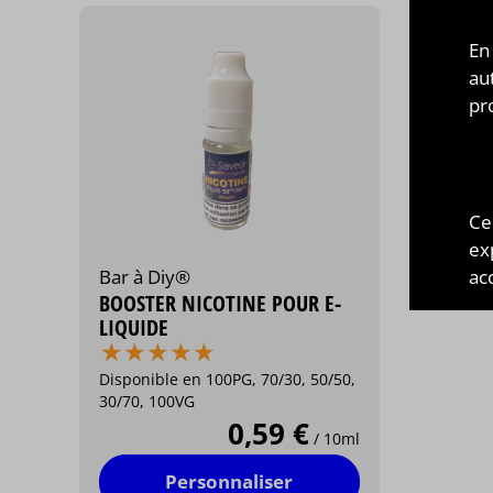
En
au
pr
Ce
ex
acc
Bar à Diy®
BOOSTER NICOTINE POUR E-
LIQUIDE
⋆
⋆
⋆
⋆
⋆
⋆
⋆
⋆
⋆
⋆
Disponible en 100PG, 70/30, 50/50,
30/70, 100VG
0,59 €
/ 10ml
Personnaliser