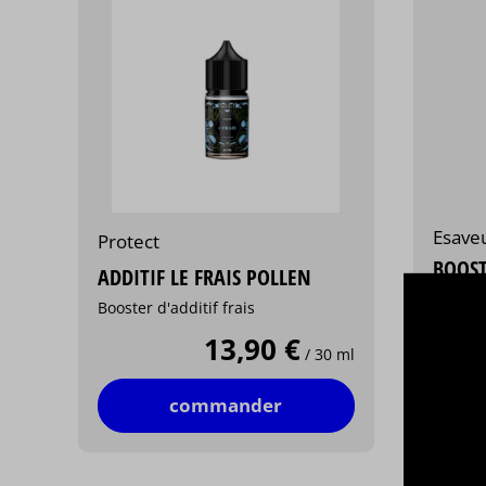
Esave
Protect
BOOST
ADDITIF LE FRAIS POLLEN
Disponi
Booster d'additif frais
4000 m
13,90 €
/ 30 ml
commander