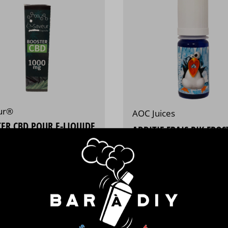
ur®
AOC Juices
ER CBD POUR E-LIQUIDE
ADDITIF FRAIS PIK FROS
ble en 1000, 2000, 3000 et
Booster d'additif frais
g.
5,90 €
14,90 €
/ 10ml
Personnaliser
commander