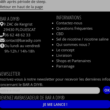
48h après période de steep.
Retour en haut de la page
INFORMATIONS
BAR A DIY®
Contactez-nous
9 ZAC de Kergrist
Questions fréquentes
29430 PLOUESCAT
CBD
06 62 48 62 33
Sel de nicotine / nicotine saline
contact@baradiy.com
Qui sommes nous ?
Du lundi au vendredi
Le concept
9h-12h / 14h-18h
Livraison
Shops et Partenaires
Parrainage
NEWSLETTER
Inscrivez-vous à notre newsletter pour recevoir les dernières info
concernant le BAR A DIY®.
OK
DEVENEZ AMBASSADEUR DE BAR A DIY®
JE ME LANCE !