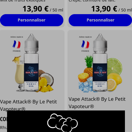
13,90 €
13,90 €
/ 50 ml
/ 50 ml
Personnaliser
Personnaliser
Vape Attack® By Le Petit
Vape Attack® By Le Petit
Vapoteur®
Vapoteur®
SIRUS
⋆
⋆
⋆
⋆
⋆
⋆
⋆
⋆
⋆
⋆
COMETE
Citron jaune et vert, Ananas,
Rhum, Ananas, Noix de coco