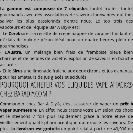
La
gamme est composée de 7 eliquides
tantôt fruités, tantô
gourmands avec des associations de saveurs innovantes qui font
saliver les plus passionnés d’entre nous. Le top trois des
vapoteurs et de l’équipe Bar A Diy® est :
- Le
Cérébra
et sa recette de crêpe nappée de caramel fondant e
d’éclats de noix de pécan idéal pour un quatre heures plein de
gourmandises
- L’
Austra
, un mélange bien frais de framboise bleue bie
charnue et de pétales de violette, explosion de saveurs en bouche
assurée.
- Et le
Sirus
une limonade fraiche aux deux citrons et jus d’ananas,
pour les amateurs de jus glacés et acidulés.
POURQUOI ACHETER VOS ELIQUIDES VAPE ATTACK®
CHEZ BARADIY.COM ?
Commander chez Bar A Diy®, c’est s’assurer de vaper un
prêt à
vaper sur-mesure
. En effet, nous créons votre DIY selon vos choi
et le steepons 7 fois plus rapidement grâce à notre étuve de
vieillissement qualité pharmaceutique qui exauce les saveurs. De
plus,
la livraison est gratuite
en point relai à partir de 49,90€ e