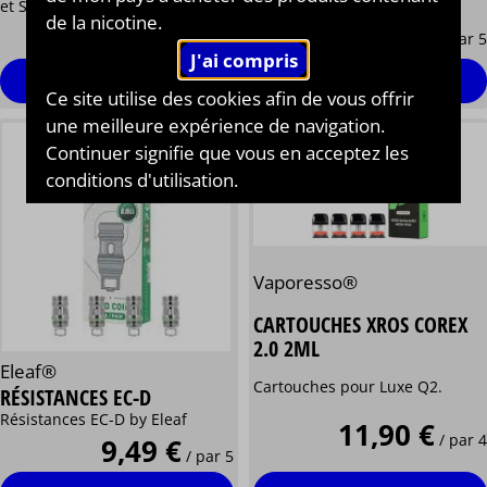
et S3
de la nicotine.
7,90 €
6,49 €
/ par 5
/ par 2
voir les modèles
commander
Ce site utilise des cookies afin de vous offrir
une meilleure expérience de navigation.
Continuer signifie que vous en acceptez les
conditions d'utilisation.
Vaporesso®
CARTOUCHES XROS COREX
2.0 2ML
Eleaf®
Cartouches pour Luxe Q2.
RÉSISTANCES EC-D
Résistances EC-D by Eleaf
11,90 €
/ par 4
9,49 €
/ par 5