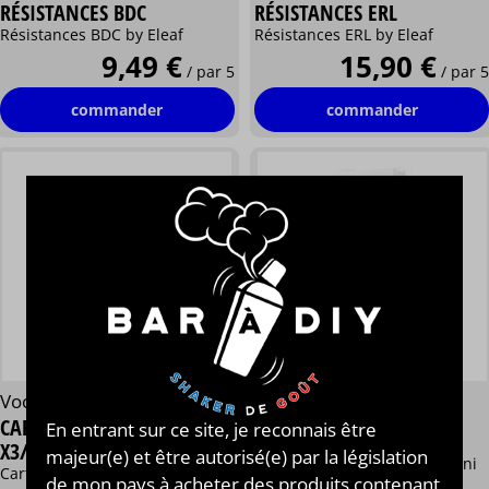
RÉSISTANCES BDC
RÉSISTANCES ERL
Résistances BDC by Eleaf
Résistances ERL by Eleaf
9,49 €
15,90 €
/ par 5
/ par 5
commander
commander
Voopoo®
Lost Vape®
CARTOUCHES POUR DRAG
En entrant sur ce site, je reconnais être
RÉSISTANCES UB MINI
X3/S3 - 5ML
majeur(e) et être autorisé(e) par la législation
Boîte de 5 résistances UB Mini
Cartouches PnP X pour Drag X3
de mon pays à acheter des produits contenant
de Lost Vape