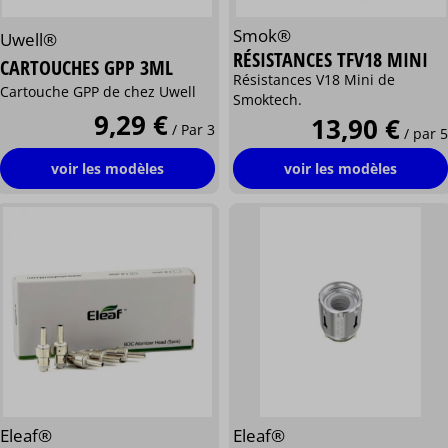
Smok®
Uwell®
RÉSISTANCES TFV18 MINI
CARTOUCHES GPP 3ML
Résistances V18 Mini de
Cartouche GPP de chez Uwell
Smoktech.
9,29 €
13,90 €
/ Par 3
/ par 5
voir les modèles
voir les modèles
Eleaf®
Eleaf®