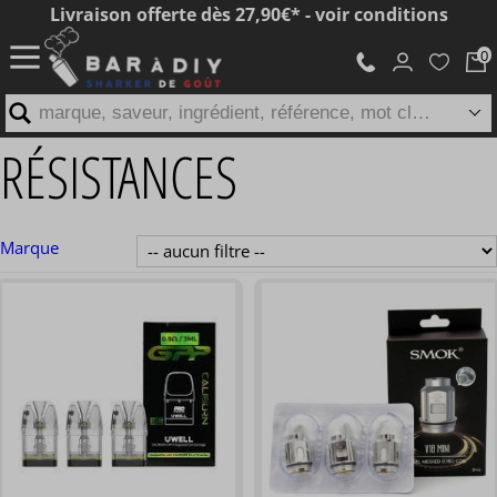
Livraison offerte dès 27,90€* - voir conditions
marque, saveur, ingrédient, référence, mot clé...
RÉSISTANCES
Marque