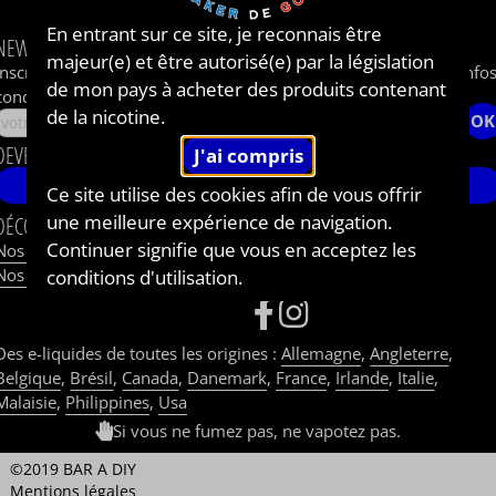
Parrainage
En entrant sur ce site, je reconnais être
NEWSLETTER
majeur(e) et être autorisé(e) par la législation
Inscrivez-vous à notre newsletter pour recevoir les dernières info
de mon pays à acheter des produits contenant
concernant le BAR A DIY®.
de la nicotine.
OK
DEVENEZ AMBASSADEUR DE BAR A DIY®
JE ME LANCE !
Ce site utilise des cookies afin de vous offrir
une meilleure expérience de navigation.
DÉCOUVREZ
PARTAGEZ
Continuer signifie que vous en acceptez les
Nos e-liquides fruités
Nos e-liquides fruités et frais
conditions d'utilisation.
SUIVEZ-NOUS
Des e-liquides de toutes les origines :
Allemagne
,
Angleterre
,
Belgique
,
Brésil
,
Canada
,
Danemark
,
France
,
Irlande
,
Italie
,
Malaisie
,
Philippines
,
Usa
Si vous ne fumez pas, ne vapotez pas.
©2019 BAR A DIY
Mentions légales