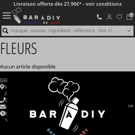
Livraison offerte dès 27,90€* - voir conditions
marque, saveur, ingrédient, référence, mot clé...
FLEURS
Aucun article disponible
INFORMATIONS
BAR A DIY®
Contactez-nous
9 ZAC de Kergrist
Questions fréquentes
29430 PLOUESCAT
CBD
06 62 48 62 33
Sel de nicotine / nicotine saline
contact@baradiy.com
Qui sommes nous ?
Du lundi au vendredi
Le concept
9h-12h / 14h-18h
Livraison
Shops et Partenaires