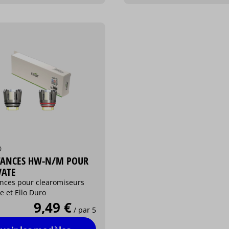
®
TANCES HW-N/M POUR
VATE
ances pour clearomiseurs
te et Ello Duro
9,49 €
/ par 5