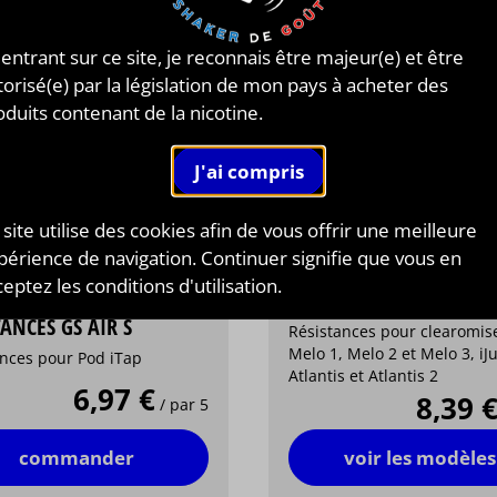
 entrant sur ce site, je reconnais être majeur(e) et être
torisé(e) par la législation de mon pays à acheter des
oduits contenant de la nicotine.
 site utilise des cookies afin de vous offrir une meilleure
périence de navigation. Continuer signifie que vous en
Eleaf®
eptez les conditions d'utilisation.
®
RÉSISTANCES EC HEAD
TANCES GS AIR S
Résistances pour clearomis
Melo 1, Melo 2 et Melo 3, iJust 2,
ances pour Pod iTap
Atlantis et Atlantis 2
6,97 €
8,39 
/ par 5
commander
voir les modèles