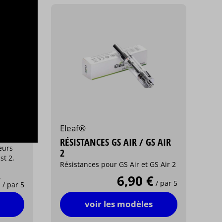
Eleaf®
RÉSISTANCES GS AIR / GS AIR
eurs
2
Résistances pour GS Air et GS Air 2
6,90 €
€
/ par 5
/ par 5
voir les modèles