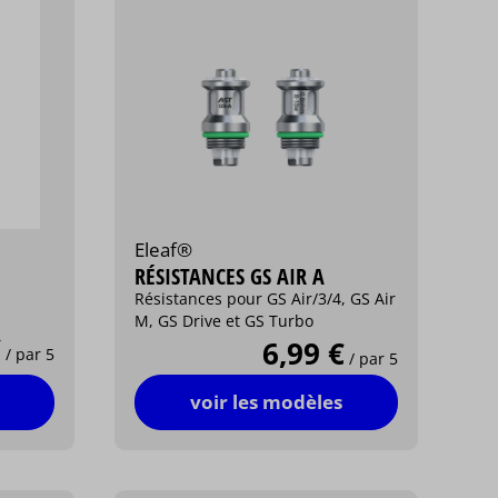
Eleaf®
RÉSISTANCES GS AIR A
Résistances pour GS Air/3/4, GS Air
M, GS Drive et GS Turbo
€
6,99 €
/ par 5
/ par 5
voir les modèles