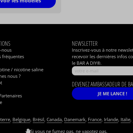
voir les modèles
TIONS
NEWSLETTER
z-nous
Inscrivez-vous à notre newsle
 fréquentes
recevoir les dernières infos c
le BAR A DIY®.
otine / nicotine saline
es nous ?
t
DEVENEZ AMBASSADEUR DE BA
JE ME LANCE !
Partenaires
e
terre
,
Belgique
,
Brésil
,
Canada
,
Danemark
,
France
,
Irlande
,
Italie
,
Si vous ne fumez pas, ne vapotez pas.