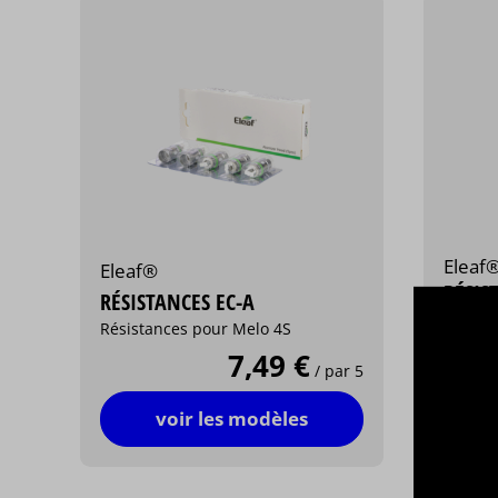
Eleaf
Eleaf®
RÉSIS
RÉSISTANCES EC-A
Résist
Résistances pour Melo 4S
Melo 3,
7,49 €
/ par 5
voir les modèles