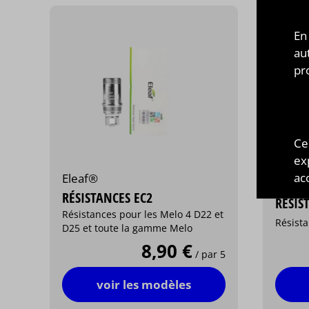
En
au
pr
Ce
ex
acc
Eleaf®
Eleaf
RÉSISTANCES EC2
RÉSIS
Résistances pour les Melo 4 D22 et
Résist
D25 et toute la gamme Melo
8,90 €
/ par 5
voir les modèles