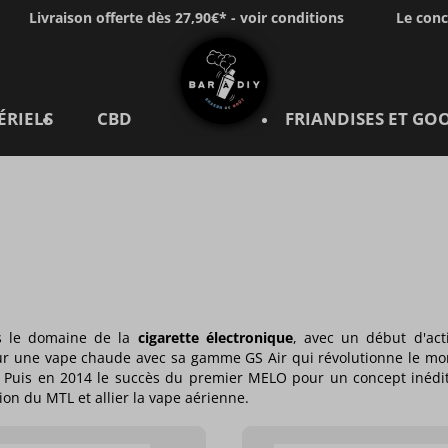
Livraison offerte dès 27,90€* - voir conditions
Le con
ÉRIELS
CBD
FRIANDISES ET GO
ans le domaine de la
cigarette électronique
, avec un début d'act
ur une vape chaude avec sa gamme GS Air qui révolutionne le mon
e. Puis en 2014 le succès du premier MELO pour un concept inédit
ion du MTL et allier la vape aérienne.