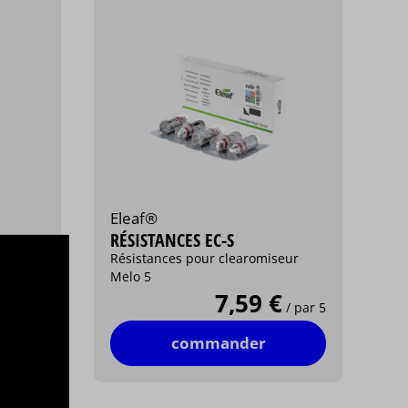
Eleaf®
RÉSISTANCES EC-S
Résistances pour clearomiseur
Melo 5
€
7,59 €
/ par 5
/ par 5
commander