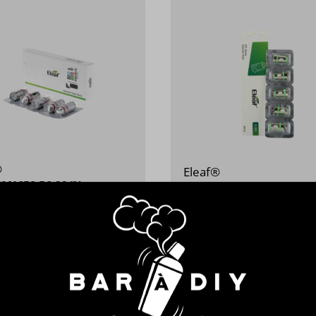
®
Eleaf®
TANCES EC-M/N
RÉSISTANCES GTL
ances pour clearomiseurs
Résistances pour Kit iStick
 4 et 5
9,90 
8,90 €
/ par 5
voir les modèles
voir les modèles