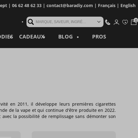
cept
| 06 62 48 62 33 |
contact@baradiy.com
|
Français
|
English
MARQUE, SAVEUR, INGRÉDIENT, RÉFÉRENCE, MOT CLÉ...
ODIES
CADEAUX
BLOG
PROS
ivité en 2011, il développe leurs premières cigarettes
de de la vape et qui continue d'être produite en 2022.
 avec la possibilité de remplissage sans démonter son