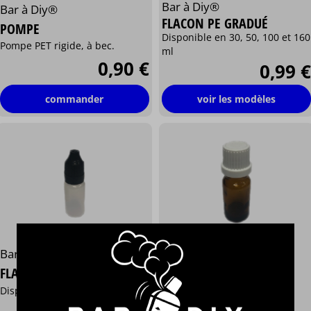
Bar à Diy®
Bar à Diy®
FLACON PE GRADUÉ
POMPE
Disponible en 30, 50, 100 et 160
Pompe PET rigide, à bec.
ml
0,90 €
0,99 €
commander
voir les modèles
Bar à Diy®
Bar à Diy®
FLACON DE 10 ML EN
FLACON PE SOUPLE
VERRE
Disponible en 10 et 30ml
Disponible en 10ml