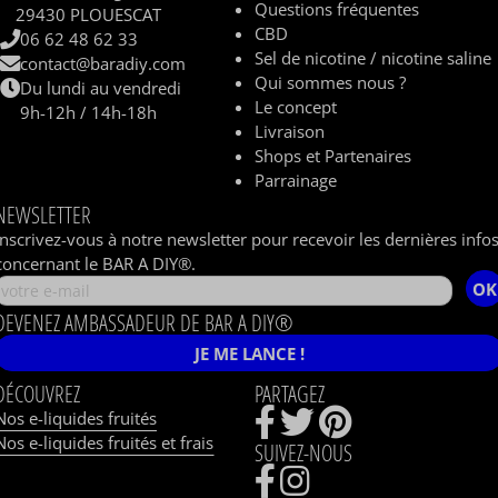
Questions fréquentes
29430 PLOUESCAT
CBD
06 62 48 62 33
Sel de nicotine / nicotine saline
contact@baradiy.com
Qui sommes nous ?
Du lundi au vendredi
Le concept
9h-12h / 14h-18h
Livraison
Shops et Partenaires
Parrainage
NEWSLETTER
Inscrivez-vous à notre newsletter pour recevoir les dernières info
concernant le BAR A DIY®.
OK
DEVENEZ AMBASSADEUR DE BAR A DIY®
JE ME LANCE !
DÉCOUVREZ
PARTAGEZ
Nos e-liquides fruités
Nos e-liquides fruités et frais
SUIVEZ-NOUS