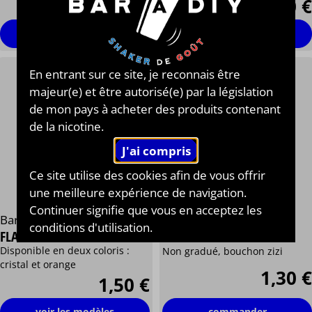
0,45 €
0,60 €
voir les modèles
commander
En entrant sur ce site, je reconnais être
majeur(e) et être autorisé(e) par la législation
de mon pays à acheter des produits contenant
de la nicotine.
Ce site utilise des cookies afin de vous offrir
Bar à Diy®
une meilleure expérience de navigation.
Continuer signifie que vous en acceptez les
FLACON PE DE 125 ML
Bar à Diy®
conditions d'utilisation.
AVEC BOUCHON ZIZI
FLACON PET DE 60 ML
Disponible en deux coloris :
Non gradué, bouchon zizi
cristal et orange
1,30 €
1,50 €
commander
voir les modèles