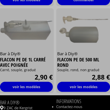
Bar à Diy®
Bar à Diy®
FLACON PE DE 1L CARRÉ
FLACON PE DE 500 ML
AVEC POIGNÉE
ROND
Carré, souple, gradué
Souple, rond, non gradué
2,90 €
2,88 €
voir les modèles
voir les modèles
INFORMATIONS
BAR A DIY®
Contactez-nous
9 ZAC de Kergrist