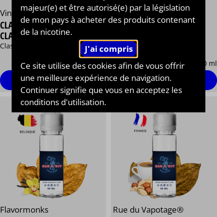
majeur(e) et être autorisé(e) par la législation
Rope Cut®
Vincent Dans Les Vapes®
de mon pays à acheter des produits contenant
SKIPPER
CLASSIC MENTHE CIRKUS®
⋆
⋆
⋆
⋆
⋆
⋆
⋆
⋆
⋆
⋆
de la nicotine.
CLASSIC
Classic, Menthe verte
Classic, custard vanille
13,90 €
13,90 €
/ 50 ml
/ 50 ml
Ce site utilise des cookies afin de vous offrir
une meilleure expérience de navigation.
Personnaliser
Personnaliser
Continuer signifie que vous en acceptez les
conditions d'utilisation.
Flavormonks
Rue du Vapotage®