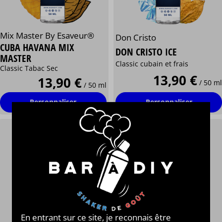
Mix Master By Esaveur®
Don Cristo
CUBA HAVANA MIX
DON CRISTO ICE
MASTER
Classic cubain et frais
Classic Tabac Sec
13,90 €
13,90 €
/ 50 ml
/ 50 ml
Personnaliser
Personnaliser
En entrant sur ce site, je reconnais être