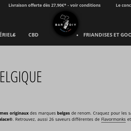
Livraison offerte dès 27,90€* - voir conditions
Le con
ÉRIELS
CBD
FRIANDISES ET GO
BELGIQUE
mes originaux
des marques
belges
de renom. Craquez pour les s
alace®
. Retrouvez, aussi 26 saveurs différentes de
Flavormonks
et