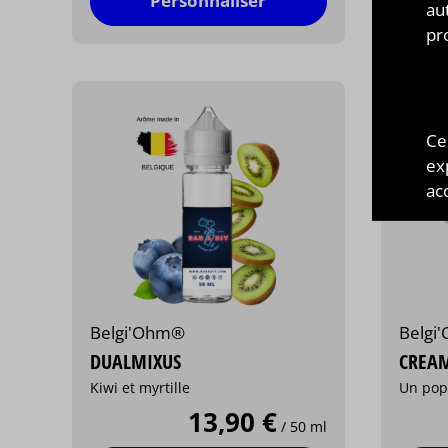
Personnaliser
au
pr
Ce
ex
acc
Belgi'Ohm®
Belgi
DUALMIXUS
CREA
Kiwi et myrtille
Un pop
13,90 €
/ 50 ml