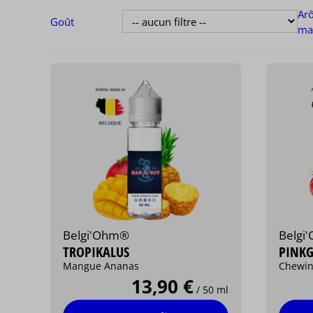
Ar
Goût
ma
Belgi'Ohm®
Belgi
TROPIKALUS
PINK
Mangue Ananas
Chewin
13,90 €
/ 50 ml