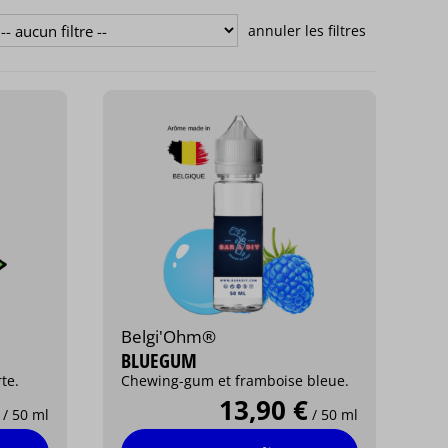
Belgi'Ohm®
BLUEGUM
te.
Chewing-gum et framboise bleue.
13,90 €
/ 50 ml
/ 50 ml