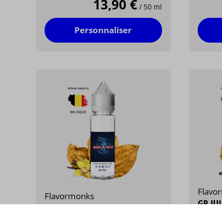
13,90 €
/ 50 ml
Personnaliser
Flavo
Flavormonks
GP JU
TOBACCO BASTARDS N°187
N°11