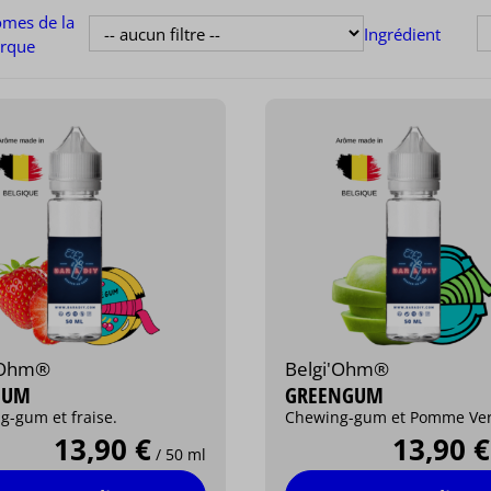
ômes de la
Ingrédient
rque
'Ohm®
Belgi'Ohm®
GUM
GREENGUM
g-gum et fraise.
Chewing-gum et Pomme Ver
13,90 €
13,90 €
/ 50 ml