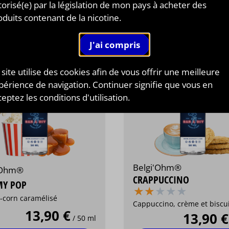
Personnaliser
Personnaliser
torisé(e) par la législation de mon pays à acheter des
oduits contenant de la nicotine.
 site utilise des cookies afin de vous offrir une meilleure
périence de navigation. Continuer signifie que vous en
eptez les conditions d'utilisation.
Belgi'Ohm®
'Ohm®
CRAPPUCCINO
MY POP
⋆
⋆
⋆
⋆
⋆
⋆
⋆
⋆
⋆
⋆
-corn caramélisé
Cappuccino, crème et biscu
13,90 €
13,90 €
/ 50 ml