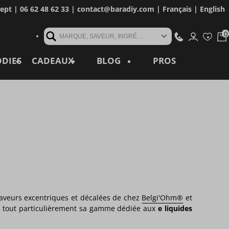
cept
| 06 62 48 62 33 |
contact@baradiy.com
|
Français
|
English
MARQUE, SAVEUR, INGRÉDIENT, RÉFÉRENCE, MOT CLÉ...
ODIES
CADEAUX
BLOG
PROS
aveurs excentriques et décalées de chez
Belgi'Ohm®
et
 tout particulièrement sa gamme dédiée aux
e liquides