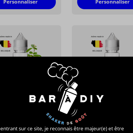
Personnaliser
Personnaliser
'Ohm®
Belgi'Ohm®
NUS
FRAIZIUS
 corossol et cactus
Trio de fraise
13,90 €
13,90 €
/ 50 ml
 entrant sur ce site, je reconnais être majeur(e) et être