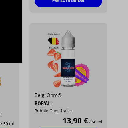
Personnaliser
Belgi'Ohm®
BOB'ALL
Bubble Gum, fraise
it
13,90 €
/ 50 ml
/ 50 ml