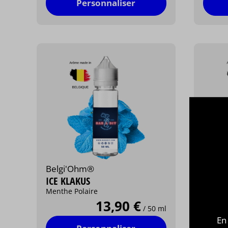
Personnaliser
Belgi'Ohm®
Belgi
ICE KLAKUS
GREE
Menthe Polaire
Citron,
13,90 €
/ 50 ml
En