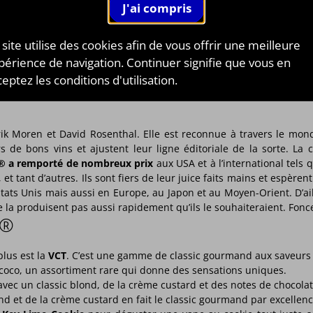
Personnaliser
Personnaliser
 site utilise des cookies afin de vous offrir une meilleure
périence de navigation. Continuer signifie que vous en
eptez les conditions d'utilisation.
rik Moren et David Rosenthal. Elle est reconnue à travers le m
s de bons vins et ajustent leur ligne éditoriale de la sorte. L
® a remporté de nombreux prix
aux USA et à l’international tels
t tant d’autres. Ils sont fiers de leur juice faits mains et espèren
tats Unis mais aussi en Europe, au Japon et au Moyen-Orient. D’ail
la produisent pas aussi rapidement qu’ils le souhaiteraient. Foncez
ES®
lus est la
VCT
. C’est une gamme de classic gourmand aux saveurs e
 coco, un assortiment rare qui donne des sensations uniques.
vec un classic blond, de la crème custard et des notes de chocolat
nd et de la crème custard en fait le classic gourmand par excellenc