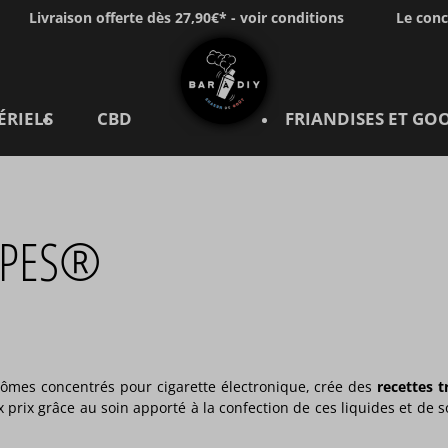
Livraison offerte dès 27,90€* - voir conditions
Le con
ÉRIELS
CBD
FRIANDISES ET GO
VAPES®
arômes concentrés pour cigarette électronique, crée des
recettes 
rix grâce au soin apporté à la confection de ces liquides et de 