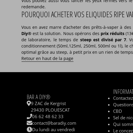
Vous pouvez aussi vous lancer les yeux fermés vers l
redemande.
POURQUOI ACHETER VOS ELIQUIDES RIPE VA
Vous en avez marre d’acheter des prêts-à-vaper à des
Diy®
est la solution. Nous opérons des
prix réduits
(13€
de laboratoire, le temps de
steep est divisé par 7
. V
conditionnement (50ml,125ml, 250ml, 500ml ou 1l), le ch
optimal grâce au steep, à petit prix en un rien de temps
Retour en haut de la page
INFORMA
BAR A DIY®
Contacte
9 ZAC de Kergrist
Questions
29430 PLOUESCAT
CBD
06 62 48 62 33
Sel de nic
contact@baradiy.com
Qui somm
Du lundi au vendredi
Le concep