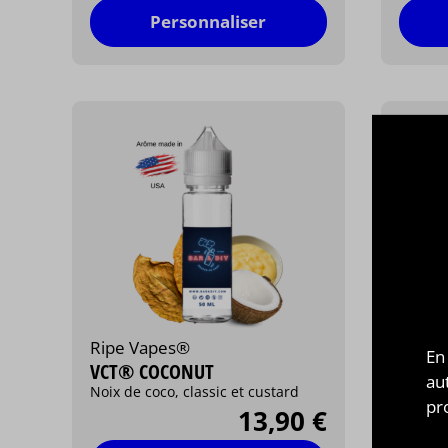
Personnaliser
Ripe Vapes®
Ripe 
En
VCT® COCONUT
VCT®
au
Noix de coco, classic et custard
Classic
pr
13,90 €