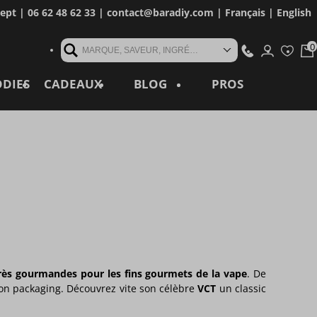
cept
| 06 62 48 62 33 |
contact@baradiy.com
|
Français
|
English
MARQUE, SAVEUR, INGRÉDIENT, RÉFÉRENCE, MOT CLÉ...
ODIES
CADEAUX
BLOG
PROS
très gourmandes pour les fins gourmets de la vape
. De
son packaging. Découvrez vite son célèbre
VCT
un classic