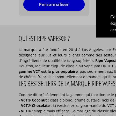
Personnaliser
Ce
ex
acc
QUI EST RIPE VAPES® ?
La marque a été fondée en 2014 à Los Angeles, par E
désignent leur jus et leurs clients comme des testeur
d’ingrédients de qualité de rang supérieur.
Ripe Vapes
Houston, Meilleur eliquide classic au Vape Jam UK 2016, e
gamme VCT est la plus populaire
, pas seulement aux E
de chênes français et sont tellement demandés qu’ils ne 
LES BESTSELLERS DE LA MARQUE RIPE VAP
Comme dit précédemment la gamme qui fonctionne le p
-
VCT® Coconut
: classic blond, crème custard, noix de
-
VCT® Chocolate
: la version extra gourmande du VCT a
-
VCT®
: simple mais efficace. Le mariage du classic blo