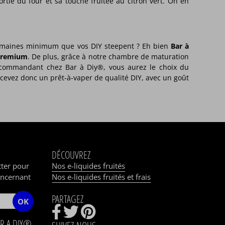
rtie du four et sa touche fruitée au citron vert. On en
 semaines minimum que vos DIY steepent ? Eh bien
Bar à
premium
. De plus, grâce à notre chambre de maturation
 commandant chez Bar à Diy®, vous aurez le choix du
ecevez donc un prêt-à-vaper de qualité DIY, avec un goût
DÉCOUVREZ
tter pour
Nos e-liquides fruités
oncernant
Nos e-liquides fruités et frais
PARTAGEZ
OK
R A DIY®