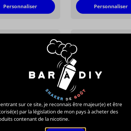
Personnaliser
Personnaliser
Vapes®
Ripe Vapes®
 entrant sur ce site, je reconnais être majeur(e) et être
 CHOCOLATE
VCT® BOLD
torisé(e) par la législation de mon pays à acheter des
, custard vanille et chocolat
Classic et custard intense
oduits contenant de la nicotine.
13,90 €
13,