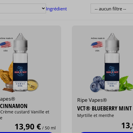
Ingrédient
Vapes®
Ripe Vapes®
 CINNAMON
VCT® BLUEBERRY MINT
 Crème custard Vanille et
Myrtille et menthe
le
13,
13,90 €
/ 50 ml