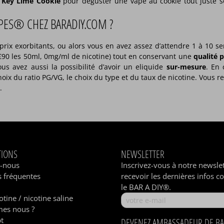
e
Key Lime Cookie
pour déguster une vape au cookie tout juste so
PES® CHEZ BARADIY.COM ?
 prix exorbitants, ou alors vous en avez assez d’attendre 1 à 10
90 les 50ml, 0mg/ml de nicotine) tout en conservant une
qualité 
ous avez aussi la possibilité d’avoir un eliquide
sur-mesure
. En
oix du ratio PG/VG, le choix du type et du taux de nicotine. Vous r
.
TIONS
NEWSLETTER
z-nous
Inscrivez-vous à notre newsle
 fréquentes
recevoir les dernières infos c
le BAR A DIY®.
otine / nicotine saline
es nous ?
t
DEVENEZ AMBASSADEUR DE BA