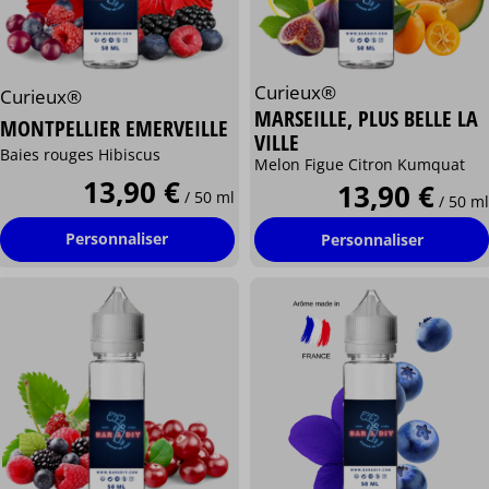
Curieux®
Curieux®
MARSEILLE, PLUS BELLE LA
MONTPELLIER EMERVEILLE
VILLE
Baies rouges Hibiscus
Melon Figue Citron Kumquat
13,90 €
13,90 €
/ 50 ml
/ 50 ml
Personnaliser
Personnaliser