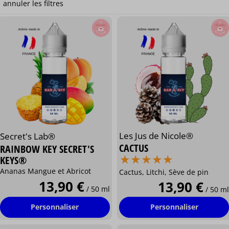
Les Jus de Nicole®
Secret's Lab®
CACTUS
RAINBOW KEY SECRET'S
⋆
⋆
⋆
⋆
⋆
⋆
⋆
⋆
⋆
⋆
KEYS®
Ananas Mangue et Abricot
Cactus, Litchi, Sève de pin
13,90 €
13,90 €
/ 50 ml
/ 50 ml
Personnaliser
Personnaliser