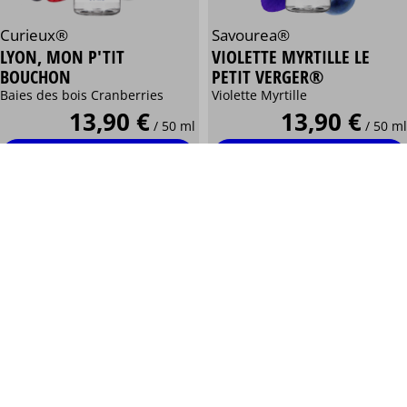
Savourea®
Curieux®
VIOLETTE MYRTILLE LE
LYON, MON P'TIT
PETIT VERGER®
BOUCHON
Violette Myrtille
Baies des bois Cranberries
13,90 €
13,90 €
/ 50 ml
/ 50 ml
Personnaliser
Personnaliser
Savourea®