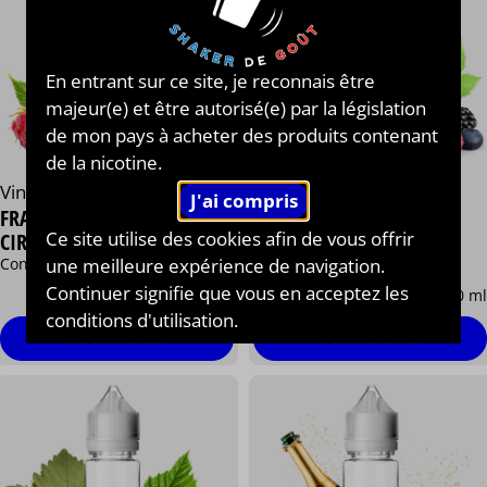
En entrant sur ce site, je reconnais être
majeur(e) et être autorisé(e) par la législation
de mon pays à acheter des produits contenant
de la nicotine.
Vincent Dans Les Vapes®
Curieux®
FRAMBOISE LITCHI
NOTHING TOULOUSE
CIRKUS® FRUITÉ
Ce site utilise des cookies afin de vous offrir
Violette Fruits rouges
Confiture Framboise Litchi
une meilleure expérience de navigation.
13,90 €
13,90 €
Continuer signifie que vous en acceptez les
/ 50 ml
/ 50 ml
conditions d'utilisation.
Personnaliser
Personnaliser