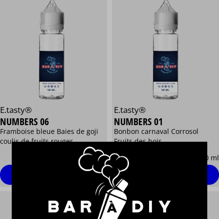
E.tasty®
E.tasty®
NUMBERS 06
NUMBERS 01
Framboise bleue Baies de goji
Bonbon carnaval Corrosol
coulis de fruits rouges
Fruits des bois
13,90 €
13,90 €
/ 50 ml
/ 50 ml
Personnaliser
Personnaliser