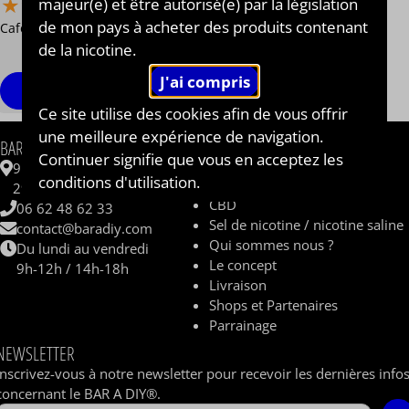
⋆
⋆
⋆
⋆
⋆
⋆
⋆
⋆
⋆
⋆
majeur(e) et être autorisé(e) par la législation
de mon pays à acheter des produits contenant
Café et frais
de la nicotine.
13,90 €
/ 50 ml
Personnaliser
Ce site utilise des cookies afin de vous offrir
une meilleure expérience de navigation.
INFORMATIONS
BAR A DIY®
Continuer signifie que vous en acceptez les
Contactez-nous
9 ZAC de Kergrist
conditions d'utilisation.
Questions fréquentes
29430 PLOUESCAT
CBD
06 62 48 62 33
Sel de nicotine / nicotine saline
contact@baradiy.com
Qui sommes nous ?
Du lundi au vendredi
Le concept
9h-12h / 14h-18h
Livraison
Shops et Partenaires
Parrainage
NEWSLETTER
Inscrivez-vous à notre newsletter pour recevoir les dernières info
concernant le BAR A DIY®.