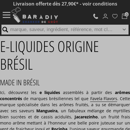
Livraison offerte dès 27,90€* - voir conditions
marque, saveur, ingrédient, référence, mot clé...
E-LIQUIDES ORIGINE
BRÉSIL
MADE IN BRÉSIL
Ici, découvrez les
e liquides
assemblés à partir des
arôme
concentrés
de marques brésiliennes tel que
Favela Flavors
. Cett
marque spécialisée dans les arômes fruités, a su se démarquer
avec ses saveurs
Mangueira,
un fabuleux mélange de myrtilles
bien sucrées et de cassis acidulés,
Jacarezinho
, un fruité frai
mono arôme mettant à l'honneur une belle poire juteuse sur un
vent de fraicheur inouï et
Rocinha
, l'unique saveur gourmande d