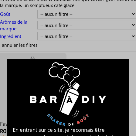
la marque, un somptueux café glacé.
Goût
Arômes de la
marque
Ingrédient
Favela Flavors
En entrant sur ce site, je reconnais être
ROCINHA