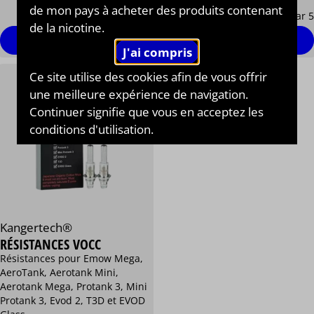
8,90 €
9,90 €
de mon pays à acheter des produits contenant
/ par 5
/ par 5
de la nicotine.
voir les modèles
commander
Ce site utilise des cookies afin de vous offrir
une meilleure expérience de navigation.
Continuer signifie que vous en acceptez les
conditions d'utilisation.
Kangertech®
RÉSISTANCES VOCC
Résistances pour Emow Mega,
AeroTank, Aerotank Mini,
Aerotank Mega, Protank 3, Mini
Protank 3, Evod 2, T3D et EVOD