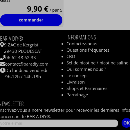
Glass
9,90 €
/ par 5
commander
INFORMATIONS
BAR A DIY®
Contactez-nous
9 ZAC de Kergrist
Questions fréquentes
29430 PLOUESCAT
CBD
06 62 48 62 33
Sel de nicotine / nicotine saline
contact@baradiy.com
Qui sommes nous ?
Du lundi au vendredi
Le concept
9h-12h / 14h-18h
Livraison
Shops et Partenaires
Parrainage
NEWSLETTER
Inscrivez-vous à notre newsletter pour recevoir les dernières info
concernant le BAR A DIY®.
OK