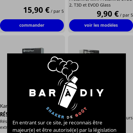
2, T3D et EVOD Glass
15,90 €
/ par 5
9,90 €
/ par 5
commander
voir les modèles
Kangertech®
Kangertech®
RÉSISTANCES SOCC
RÉSISTANCES KANGER T2
Résistances pour clearomiseurs
Résistances mèches longues et
En entrant sur ce site, je reconnais être
Protank 1, Protank 2, Mini
extra longues
majeur(e) et être autorisé(e) par la législation
Protank 2 et Evod