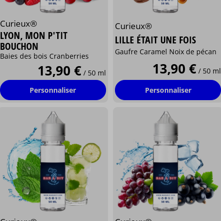
Curieux®
Curieux®
LYON, MON P'TIT
LILLE ÉTAIT UNE FOIS
BOUCHON
Gaufre Caramel Noix de pécan
Baies des bois Cranberries
13,90 €
13,90 €
/ 50 ml
/ 50 ml
Personnaliser
Personnaliser