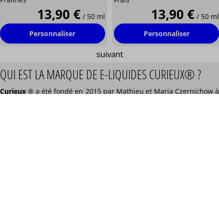
13,90 €
13,90 €
/ 50 ml
/ 50 ml
Personnaliser
Personnaliser
suivant
QUI EST LA MARQUE DE E-LIQUIDES CURIEUX® ?
Curieux
® a été fondé en 2015 par Mathieu et Maria Czernichow 
Bagnolet (93). Curieux®, c'est une entreprise de 12 personnes,
dont 6 employés en CDI. Leurs maîtres mots :
créativité e
écoresponsabilité
. En effet, ils font preuve d'inventivité
concernant leurs saveurs mais pas que ! Il y a également un
énorme travail sur le visuel de leurs flacons et de leurs stands lors
des expositions de la vape, cela leur a d'ailleurs permis d'obtenir
un prix au Vapexpo de 2021. On retrouve leurs produits dans 1700
points de ventes en Europe, dont 1400 en France, mais également
sur le site officiel de la marque :
www.curieuxeliquides.com
.
LES BEST SELLERS DE CURIEUX®
Curieux® commercialisent
176 saveurs de e-liquides
: 3