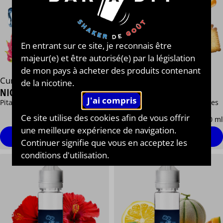
En entrant sur ce site, je reconnais être
majeur(e) et être autorisé(e) par la législation
de mon pays à acheter des produits contenant
Curieux®
Curieux®
de la nicotine.
NICE TO MEET YOU
NANTES EST À L'OUEST
Pitaya Frais
Petit beurre Noix caramélisées
13,90 €
13,90 €
Ce site utilise des cookies afin de vous offrir
/ 50 ml
/ 50 ml
une meilleure expérience de navigation.
Personnaliser
Personnaliser
Continuer signifie que vous en acceptez les
conditions d'utilisation.