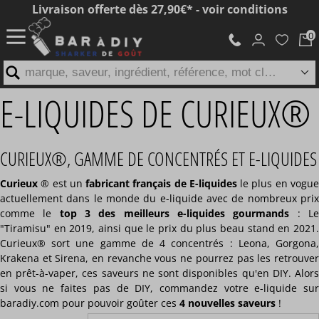
Livraison offerte dès 27,90€* - voir conditions
marque, saveur, ingrédient, référence, mot clé...
E-LIQUIDES DE CURIEUX®
CURIEUX®, GAMME DE CONCENTRÉS ET E-LIQUIDES
Curieux
® est un
fabricant français de E-liquides
le plus en vogu
actuellement dans le monde du e-liquide avec de nombreux prix
comme le
top 3 des meilleurs e-liquides gourmands
: L
"Tiramisu" en 2019, ainsi que le prix du plus beau stand en 2021.
Curieux® sort une gamme de 4 concentrés : Leona, Gorgona,
Krakena et Sirena, en revanche vous ne pourrez pas les retrouver
en prêt-à-vaper, ces saveurs ne sont disponibles qu'en DIY. Alors
si vous ne faites pas de DIY, commandez votre e-liquide sur
baradiy.com pour pouvoir goûter ces
4 nouvelles saveurs
!