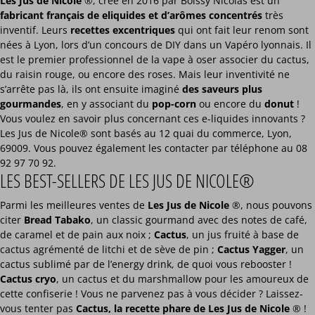
Les Jus de Nicole
®, créé en 2016 par Boissy Nicolas est un
fabricant français de eliquides et d’arômes concentrés
très
inventif. Leurs
recettes excentriques
qui ont fait leur renom sont
nées à Lyon, lors d’un concours de DIY dans un Vapéro lyonnais. Il
est le premier professionnel de la vape à oser associer du cactus,
du raisin rouge, ou encore des roses. Mais leur inventivité ne
s’arrête pas là, ils ont ensuite imaginé
des saveurs plus
gourmandes
, en y associant du
pop-corn
ou encore du
donut
!
Vous voulez en savoir plus concernant ces e-liquides innovants ?
Les Jus de Nicole® sont basés au 12 quai du commerce, Lyon,
69009. Vous pouvez également les contacter par téléphone au 08
92 97 70 92.
LES BEST-SELLERS DE LES JUS DE NICOLE®
Parmi les meilleures ventes de
Les Jus de Nicole
®, nous pouvons
citer
Bread Tabako
, un classic gourmand avec des notes de café,
de caramel et de pain aux noix ;
Cactus
, un jus fruité à base de
cactus agrémenté de litchi et de sève de pin ;
Cactus Yagger
, un
cactus sublimé par de l’energy drink, de quoi vous rebooster !
Cactus cryo
, un cactus et du marshmallow pour les amoureux de
cette confiserie ! Vous ne parvenez pas à vous décider ? Laissez-
vous tenter pas
Cactus, la recette phare de Les Jus de Nicole
® !