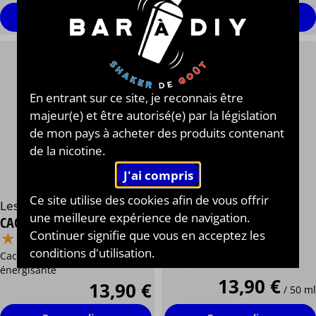
Personnaliser
Personnaliser
En entrant sur ce site, je reconnais être
majeur(e) et être autorisé(e) par la législation
de mon pays à acheter des produits contenant
de la nicotine.
Ce site utilise des cookies afin de vous offrir
Les Jus de Nicole®
Les Jus de Nicole®
une meilleure expérience de navigation.
CACTUS YAGGER
BLOOD
⋆
⋆
⋆
⋆
⋆
⋆
⋆
⋆
⋆
⋆
Continuer signifie que vous en acceptez les
Fruits Rouges, Boisson
conditions d'utilisation.
Cactus, Jager Meister, boisson
énergisante
énergisante
13,90 €
13,90 €
/ 50 ml