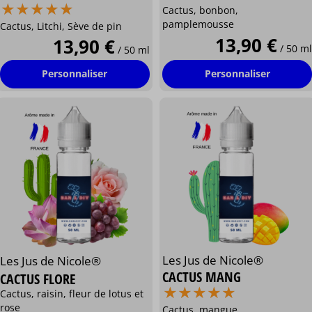
⋆
⋆
⋆
⋆
⋆
⋆
⋆
⋆
⋆
⋆
Cactus, bonbon,
pamplemousse
Cactus, Litchi, Sève de pin
13,90 €
13,90 €
/ 50 ml
/ 50 ml
Personnaliser
Personnaliser
Les Jus de Nicole®
Les Jus de Nicole®
CACTUS MANG
CACTUS FLORE
⋆
⋆
⋆
⋆
⋆
⋆
⋆
⋆
⋆
⋆
Cactus, raisin, fleur de lotus et
rose
Cactus, mangue