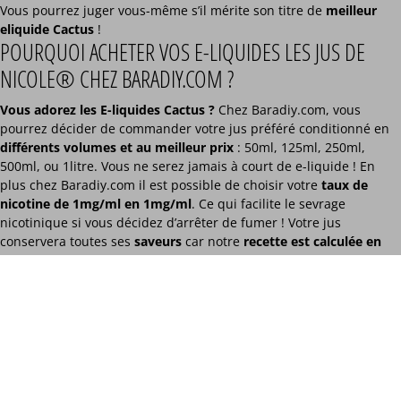
Vous pourrez juger vous-même s’il mérite son titre de
meilleur
eliquide Cactus
!
POURQUOI ACHETER VOS E-LIQUIDES LES JUS DE
NICOLE® CHEZ BARADIY.COM ?
Vous adorez les E-liquides Cactus ?
Chez Baradiy.com, vous
pourrez décider de commander votre jus préféré conditionné en
différents volumes et au meilleur prix
: 50ml, 125ml, 250ml,
500ml, ou 1litre. Vous ne serez jamais à court de e-liquide ! En
plus chez Baradiy.com il est possible de choisir votre
taux de
nicotine de 1mg/ml en 1mg/ml
. Ce qui facilite le sevrage
nicotinique si vous décidez d’arrêter de fumer ! Votre jus
conservera toutes ses
saveurs
car notre
recette est calculée en
fonction du produit fini
, après ajout de votre booster de nicotine.
Retour en haut de la page
INFORMATIONS
BAR A DIY®
Contactez-nous
9 ZAC de Kergrist
Questions fréquentes
29430 PLOUESCAT
CBD
06 62 48 62 33
Sel de nicotine / nicotine saline
contact@baradiy.com