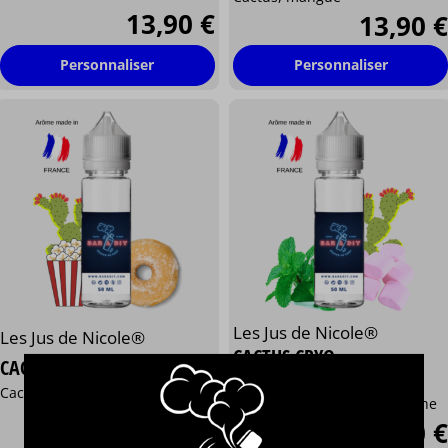
13,90 €
13,90 €
Personnaliser
Personnaliser
Les Jus de Nicole®
Les Jus de Nicole®
CACTUS CRYO
CACTUS DONUT
⋆
⋆
⋆
⋆
⋆
⋆
⋆
⋆
⋆
⋆
Cactus, beignet, popcorn
Cactus, marshmallow, menthe
13,90 €
13,90 €