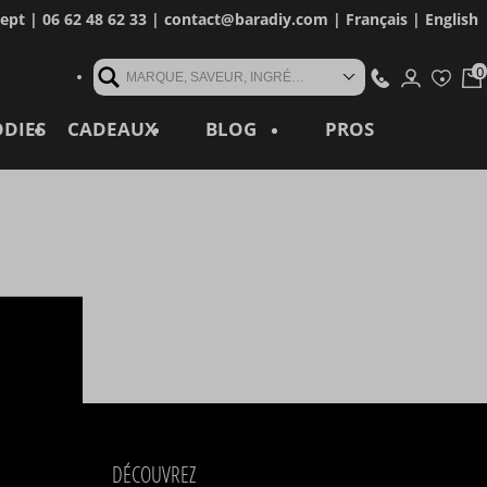
cept
| 06 62 48 62 33 |
contact@baradiy.com
|
Français
|
English
MARQUE, SAVEUR, INGRÉDIENT, RÉFÉRENCE, MOT CLÉ...
ODIES
CADEAUX
BLOG
PROS
DÉCOUVREZ