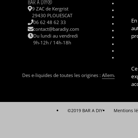
BAR A DIY®
Contacte
9 ZAC de Kergrist
Questions
29430 PLOUESCAT
CBD
En
06 62 48 62 33
Sel de nic
au
contact@baradiy.com
Qui somm
pr
Du lundi au vendredi
Le concep
9h-12h / 14h-18h
Livraison
Shops et 
Parrainag
Ce
Des e-liquides de toutes les origines :
Allemagne
,
Angle
ex
acc
©2019 BAR A DIY
Mentions lé