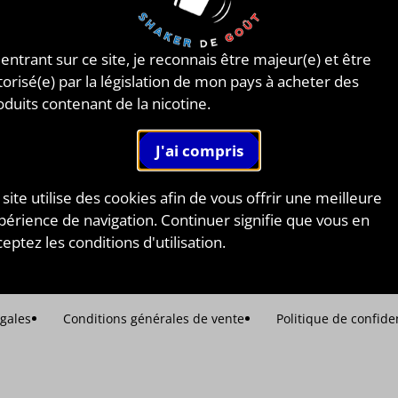
z-nous
Inscrivez-vous à notre newsle
 fréquentes
recevoir les dernières infos c
le BAR A DIY®.
 entrant sur ce site, je reconnais être majeur(e) et être
otine / nicotine saline
torisé(e) par la législation de mon pays à acheter des
es nous ?
oduits contenant de la nicotine.
t
DEVENEZ AMBASSADEUR DE BA
JE ME LANCE !
Partenaires
e
 site utilise des cookies afin de vous offrir une meilleure
terre
,
Belgique
,
Brésil
,
Canada
,
Danemark
,
France
,
Irlande
,
Italie
,
périence de navigation. Continuer signifie que vous en
eptez les conditions d'utilisation.
Si vous ne fumez pas, ne vapotez pas.
gales
Conditions générales de vente
Politique de confiden