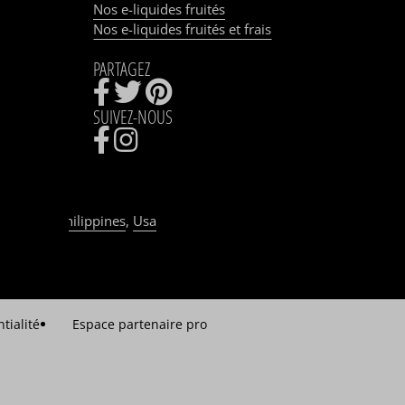
tter pour
Nos e-liquides fruités
oncernant
Nos e-liquides fruités et frais
PARTAGEZ
OK
R A DIY®
SUIVEZ-NOUS
Malaisie
,
Philippines
,
Usa
tialité
Espace partenaire pro