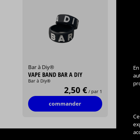
Bar à Diy®
En
VAPE BAND BAR A DIY
au
Bar à Diy®
pr
2,50 €
/ par 1
commander
Ce
ex
acc