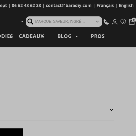
cept
| 06 62 48 62 33 |
contact@baradiy.com
|
Français
|
English
MARQUE, SAVEUR, INGRÉDIENT, RÉFÉRENCE, MOT CLÉ...
ODIES
CADEAUX
BLOG
PROS