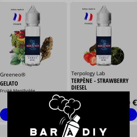
Terpology Lab
Greeneo®
TERPÈNE - STRAWBERRY
GELATO
DIESEL
Fruité Mentholée
Terpène, Fraise
22,90 €
23,90 €
/ 50 ml
Personnaliser
Personnaliser