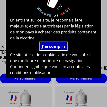
En entrant sur ce site, je reconnais être
majeur(e) et être autorisé(e) par la législation
de mon pays à acheter des produits contenant
de la nicotine.
Terpology Lab
Terpology Lab
TERPÈNE - GRAND DADDY
TERPÈNE - GELATO
Ce site utilise des cookies afin de vous offrir
PURPLE
Terpène, Sève de Pin, Fruits
une meilleure expérience de navigation.
Terpène, Fruits Rouges, Raisin
Continuer signifie que vous en acceptez les
23,90 €
23,90 €
conditions d'utilisation.
Personnaliser
Personnaliser