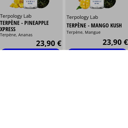
Terpology Lab
Terpology Lab
TERPÈNE - PINEAPPLE
TERPÈNE - MANGO KUSH
XPRESS
Terpène, Mangue
Terpène, Ananas
23,90 €
23,90 €
Personnaliser
Personnaliser