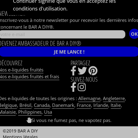
Continuer signifie que vous en acceptez les
Parrainage
conditions d'utilisation.
NEWSLETTER
Inscrivez-vous à notre newsletter pour recevoir les dernières info
concernant le BAR A DIY®.
OK
DEVENEZ AMBASSADEUR DE BAR A DIY®
JE ME LANCE !
DÉCOUVREZ
PARTAGEZ
Nos e-liquides fruités
Nos e-liquides fruités et frais
SUIVEZ-NOUS
Des e-liquides de toutes les origines :
Allemagne
,
Angleterre
,
Belgique
,
Brésil
,
Canada
,
Danemark
,
France
,
Irlande
,
Italie
,
Malaisie
,
Philippines
,
Usa
Si vous ne fumez pas, ne vapotez pas.
©2019 BAR A DIY
Mentions légales