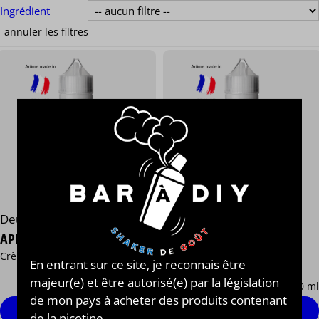
Ingrédient
Deus Juices
Deus Juices
THOR
APHRODITE
Sirop d'érable et liqueur de
Crème vanille, pêche et abricot
whisky
En entrant sur ce site, je reconnais être
13,90 €
13,90 €
majeur(e) et être autorisé(e) par la législation
/ 50 ml
/ 50 ml
de mon pays à acheter des produits contenant
Personnaliser
Personnaliser
de la nicotine.