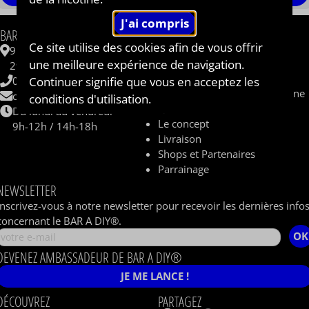
INFORMATIONS
BAR A DIY®
Ce site utilise des cookies afin de vous offrir
Contactez-nous
9 ZAC de Kergrist
Questions fréquentes
une meilleure expérience de navigation.
29430 PLOUESCAT
CBD
Continuer signifie que vous en acceptez les
06 62 48 62 33
Sel de nicotine / nicotine saline
contact@baradiy.com
conditions d'utilisation.
Qui sommes nous ?
Du lundi au vendredi
Le concept
9h-12h / 14h-18h
Livraison
Shops et Partenaires
Parrainage
NEWSLETTER
Inscrivez-vous à notre newsletter pour recevoir les dernières info
concernant le BAR A DIY®.
OK
DEVENEZ AMBASSADEUR DE BAR A DIY®
JE ME LANCE !
DÉCOUVREZ
PARTAGEZ