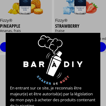
Fizzy®
Fizzy®
PINEAPPLE
STRAWBERRY
Ananas, frais
Fraise
13,90 €
13,90 €
/ 50 ml
/ 50 ml
Voir
Personnaliser
En entrant sur ce site, je reconnais être
majeur(e) et être autorisé(e) par la législation
de mon pays à acheter des produits contenant
de la nicotine.