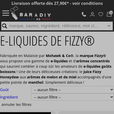
Livraison offerte dès 27,90€* - voir conditions
marque, saveur, ingrédient, référence, mot clé...
E-LIQUIDES DE FIZZY®
Fabriquée en Malaisie par
Mohawk & Co®
, la
marque Fizzy®
vous propose une gamme de
e-liquides
et d'
arômes concentrés
qui sauront combler à coup sûr les amateurs de
e-liquides goûts
boissons
! Une de leurs délicieuses créations: le
juice Fizzy
Honeydew
aux
arômes de melon et de miel
accompagnés d'une
petite pointe de
menthol
. Simplement délicieux !
Goût
Ingrédient