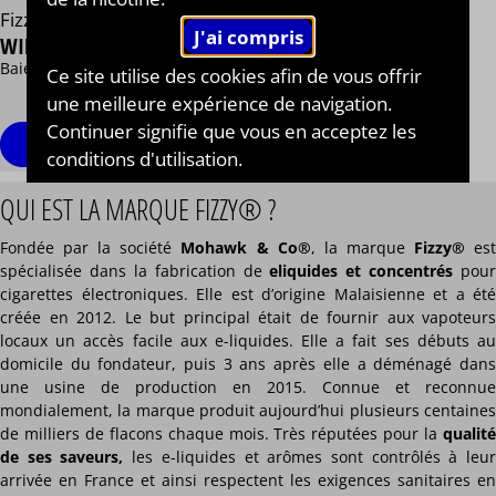
Fizzy®
WILDBERRIES
Baies des bois, Frais
Ce site utilise des cookies afin de vous offrir
13,90 €
une meilleure expérience de navigation.
/ 50 ml
Continuer signifie que vous en acceptez les
Personnaliser
conditions d'utilisation.
QUI EST LA MARQUE FIZZY® ?
Fondée par la société
Mohawk & Co®
, la marque
Fizzy®
es
spécialisée dans la fabrication de
eliquides et concentrés
pour
cigarettes électroniques. Elle est d’origine Malaisienne et a été
créée en 2012. Le but principal était de fournir aux vapoteurs
locaux un accès facile aux e-liquides. Elle a fait ses débuts au
domicile du fondateur, puis 3 ans après elle a déménagé dans
une usine de production en 2015. Connue et reconnue
mondialement, la marque produit aujourd’hui plusieurs centaines
de milliers de flacons chaque mois. Très réputées pour la
qualité
de ses saveurs,
les e-liquides et arômes sont contrôlés à leu
arrivée en France et ainsi respectent les exigences sanitaires en