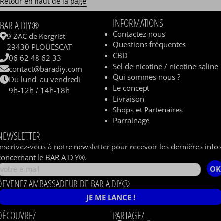
Retour en haut de la page
INFORMATIONS
BAR A DIY®
Contactez-nous
9 ZAC de Kergrist
Questions fréquentes
29430 PLOUESCAT
CBD
06 62 48 62 33
Sel de nicotine / nicotine saline
contact@baradiy.com
Qui sommes nous ?
Du lundi au vendredi
Le concept
9h-12h / 14h-18h
Livraison
Shops et Partenaires
Parrainage
NEWSLETTER
Inscrivez-vous à notre newsletter pour recevoir les dernières info
concernant le BAR A DIY®.
OK
DEVENEZ AMBASSADEUR DE BAR A DIY®
JE ME LANCE !
DÉCOUVREZ
PARTAGEZ