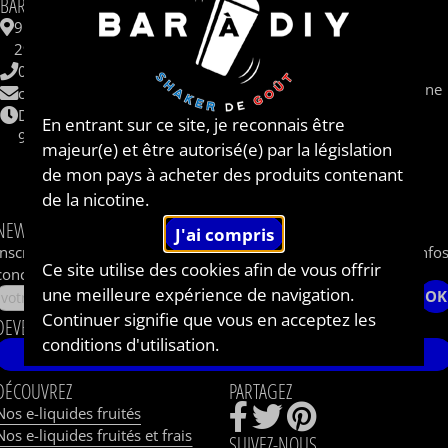
INFORMATIONS
BAR A DIY®
Contactez-nous
9 ZAC de Kergrist
Questions fréquentes
29430 PLOUESCAT
CBD
06 62 48 62 33
Sel de nicotine / nicotine saline
contact@baradiy.com
Qui sommes nous ?
Du lundi au vendredi
En entrant sur ce site, je reconnais être
Le concept
9h-12h / 14h-18h
majeur(e) et être autorisé(e) par la législation
Livraison
de mon pays à acheter des produits contenant
Shops et Partenaires
de la nicotine.
Parrainage
NEWSLETTER
Inscrivez-vous à notre newsletter pour recevoir les dernières info
Ce site utilise des cookies afin de vous offrir
concernant le BAR A DIY®.
une meilleure expérience de navigation.
OK
Continuer signifie que vous en acceptez les
DEVENEZ AMBASSADEUR DE BAR A DIY®
conditions d'utilisation.
JE ME LANCE !
DÉCOUVREZ
PARTAGEZ
Nos e-liquides fruités
Nos e-liquides fruités et frais
SUIVEZ-NOUS