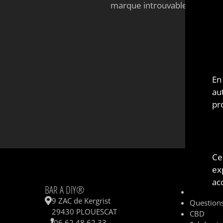
marque introuvable
En
au
pr
Ce
ex
INFORMA
acc
BAR A DIY®
Contacte
9 ZAC de Kergrist
Questions
29430 PLOUESCAT
CBD
06 62 48 62 33