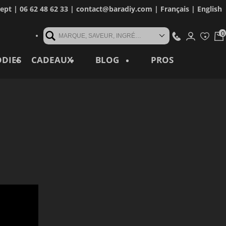
cept
| 06 62 48 62 33 |
contact@baradiy.com
|
Français
|
English
MARQUE, SAVEUR, INGRÉDIENT, RÉFÉRENCE, MOT CLÉ...
ODIES
CADEAUX
BLOG
PROS