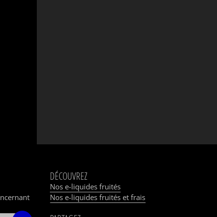
DÉCOUVREZ
tter pour
Nos e-liquides fruités
oncernant
Nos e-liquides fruités et frais