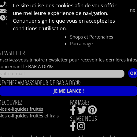
CBD
06 62 48 62 33
Ce site utilise des cookies afin de vous offrir
Sel de nicotine / nicotine saline
contact@baradiy.com
une meilleure expérience de navigation.
Qui sommes nous ?
Du lundi au vendredi
Continuer signifie que vous en acceptez les
Le concept
9h-12h / 14h-18h
conditions d'utilisation.
Livraison
Shops et Partenaires
Parrainage
NEWSLETTER
Inscrivez-vous à notre newsletter pour recevoir les dernières info
concernant le BAR A DIY®.
OK
DEVENEZ AMBASSADEUR DE BAR A DIY®
JE ME LANCE !
DÉCOUVREZ
PARTAGEZ
Nos e-liquides fruités
Nos e-liquides fruités et frais
SUIVEZ-NOUS