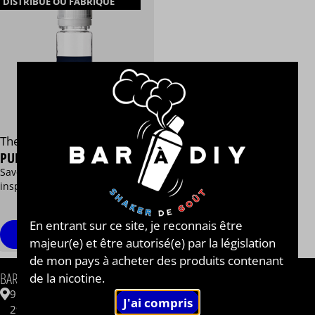
DISTRIBUÉ OU FABRIQUÉ
The Fuu®
PUM KIN
Savourez la citrouillle à chaque
inspiration
13,90 €
/ 50 ml
En entrant sur ce site, je reconnais être
Voir
majeur(e) et être autorisé(e) par la législation
de mon pays à acheter des produits contenant
INFORMATIONS
BAR A DIY®
de la nicotine.
Contactez-nous
9 ZAC de Kergrist
Questions fréquentes
29430 PLOUESCAT