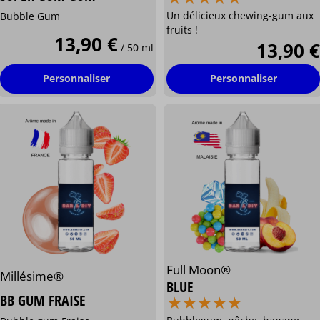
Un délicieux chewing-gum aux
Bubble Gum
fruits !
13,90 €
13,90 €
/ 50 ml
Personnaliser
Personnaliser
Full Moon®
Millésime®
BLUE
⋆
⋆
⋆
⋆
⋆
⋆
⋆
⋆
⋆
⋆
BB GUM FRAISE