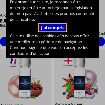
En entrant sur ce site, je reconnais être
majeur(e) et être autorisé(e) par la législation
de mon pays à acheter des produits contenant
AromaZon®
AromaZon®
de la nicotine.
BUBBLE JUICE® RAISIN
BUBBLE JUICE® POMME
Bubble gum, Raisin
Bubble gum à la Pomme
13,90 €
13,90 €
/ 50 ml
/ 50 ml
Ce site utilise des cookies afin de vous offrir
une meilleure expérience de navigation.
Personnaliser
Personnaliser
Continuer signifie que vous en acceptez les
conditions d'utilisation.
Vampire Vape®