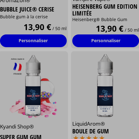
AromaZon®
HEISENBERG GUM EDITION
BUBBLE JUICE® CERISE
LIMITÉE
Bubble gum à la cerise
Heisenberg® Bubble Gum
13,90 €
13,90 €
/ 50 ml
/ 50 ml
Personnaliser
Personnaliser
LiquidArom®
Kyandi Shop®
BOULE DE GUM
⋆
⋆
⋆
⋆
⋆
⋆
⋆
⋆
⋆
⋆
SUPER GUM GUM