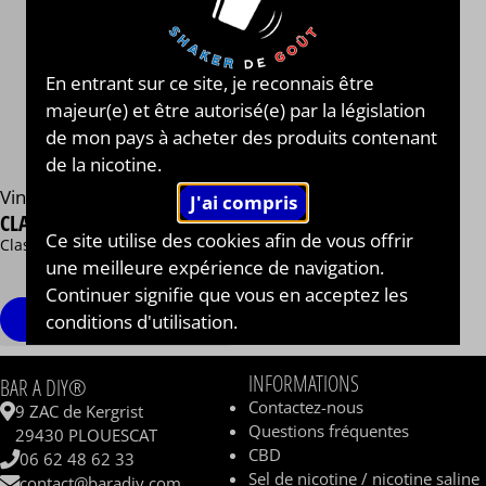
En entrant sur ce site, je reconnais être
majeur(e) et être autorisé(e) par la législation
de mon pays à acheter des produits contenant
de la nicotine.
Vincent Dans Les Vapes®
CLASSIQUE HAMPTON
Ce site utilise des cookies afin de vous offrir
Classic blond chocolaté
une meilleure expérience de navigation.
13,90 €
/ 50 ml
Continuer signifie que vous en acceptez les
Personnaliser
conditions d'utilisation.
INFORMATIONS
BAR A DIY®
Contactez-nous
9 ZAC de Kergrist
Questions fréquentes
29430 PLOUESCAT
CBD
06 62 48 62 33
Sel de nicotine / nicotine saline
contact@baradiy.com