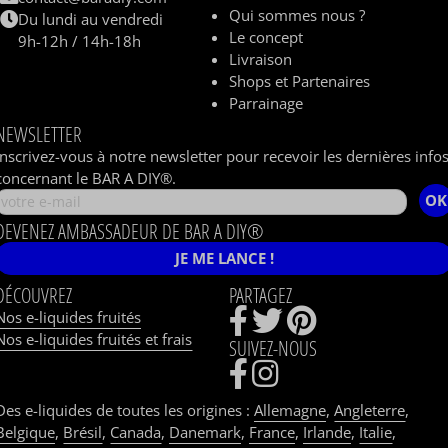
Qui sommes nous ?
Du lundi au vendredi
Le concept
9h-12h / 14h-18h
Livraison
Shops et Partenaires
Parrainage
NEWSLETTER
Inscrivez-vous à notre newsletter pour recevoir les dernières info
concernant le BAR A DIY®.
OK
DEVENEZ AMBASSADEUR DE BAR A DIY®
JE ME LANCE !
DÉCOUVREZ
PARTAGEZ
Nos e-liquides fruités
Nos e-liquides fruités et frais
SUIVEZ-NOUS
Des e-liquides de toutes les origines :
Allemagne
,
Angleterre
,
Belgique
,
Brésil
,
Canada
,
Danemark
,
France
,
Irlande
,
Italie
,