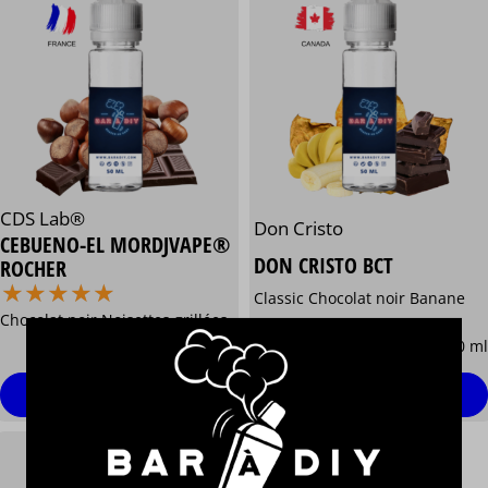
CDS Lab®
Don Cristo
CEBUENO-EL MORDJVAPE®
DON CRISTO BCT
ROCHER
⋆
⋆
⋆
⋆
⋆
⋆
⋆
⋆
⋆
⋆
Classic Chocolat noir Banane
Chocolat noir Noisettes grillées
13,90 €
13,90 €
/ 50 ml
/ 50 ml
Personnaliser
Personnaliser