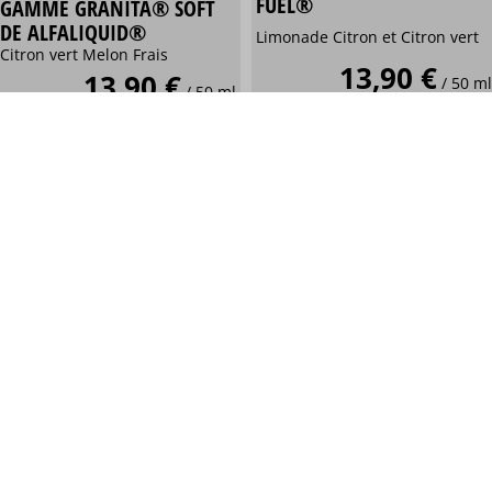
FUEL®
GAMME GRANITA® SOFT
DE ALFALIQUID®
Limonade Citron et Citron vert
Citron vert Melon Frais
13,90 €
13,90 €
/ 50 ml
/ 50 ml
Personnaliser
Personnaliser
Mexican Cartel
Maison Fuel®
PASSION, CITRON VERT,
THE GREEN OIL FRUITY
CACTUS ET FRAIS
FUEL®