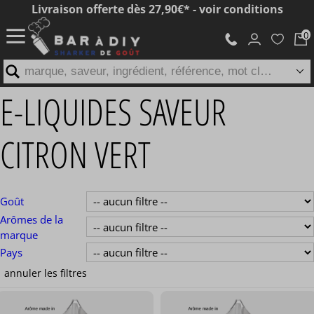
Livraison offerte dès 27,90€* - voir conditions
marque, saveur, ingrédient, référence, mot clé...
E-LIQUIDES SAVEUR
CITRON VERT
Goût
Arômes de la
marque
Pays