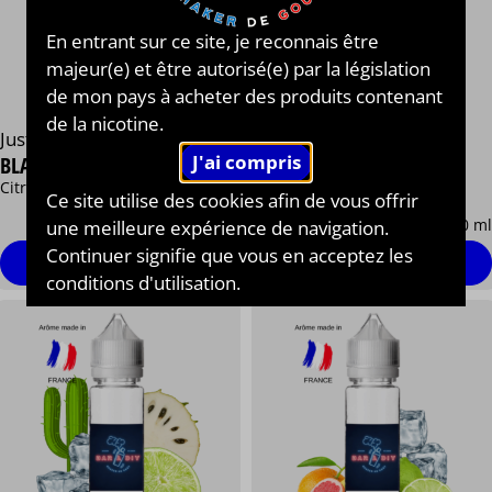
En entrant sur ce site, je reconnais être
majeur(e) et être autorisé(e) par la législation
de mon pays à acheter des produits contenant
de la nicotine.
Just Juice®
Just Juice®
BLACKCURRANT & LIME
GUANABANA & LIME
Citron vert Cassis Frais
Corossol Citron vert
Ce site utilise des cookies afin de vous offrir
13,90 €
13,90 €
/ 50 ml
/ 50 ml
une meilleure expérience de navigation.
Continuer signifie que vous en acceptez les
Personnaliser
Personnaliser
conditions d'utilisation.