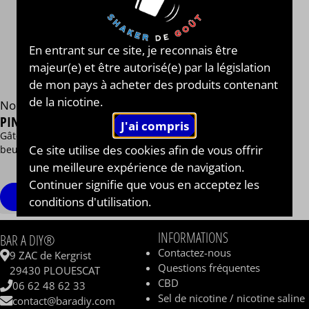
En entrant sur ce site, je reconnais être
majeur(e) et être autorisé(e) par la législation
de mon pays à acheter des produits contenant
de la nicotine.
Nom Nomz
PINEAPPLE CUP
Gâteau, Ananas, Crème au
Ce site utilise des cookies afin de vous offrir
beurre
13,90 €
une meilleure expérience de navigation.
/ 50 ml
Continuer signifie que vous en acceptez les
Voir
conditions d'utilisation.
INFORMATIONS
BAR A DIY®
Contactez-nous
9 ZAC de Kergrist
Questions fréquentes
29430 PLOUESCAT
CBD
06 62 48 62 33
Sel de nicotine / nicotine saline
contact@baradiy.com