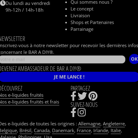
Qui sommes nous ?
Du lundi au vendredi
Le concept
9h-12h / 14h-18h
Livraison
Shops et Partenaires
Parrainage
NEWSLETTER
Inscrivez-vous à notre newsletter pour recevoir les dernières info
concernant le BAR A DIY®.
OK
DEVENEZ AMBASSADEUR DE BAR A DIY®
JE ME LANCE !
DÉCOUVREZ
PARTAGEZ
Nos e-liquides fruités
Nos e-liquides fruités et frais
SUIVEZ-NOUS
Des e-liquides de toutes les origines :
Allemagne
,
Angleterre
,
Belgique
,
Brésil
,
Canada
,
Danemark
,
France
,
Irlande
,
Italie
,
Malaisie
,
Philippines
,
Usa