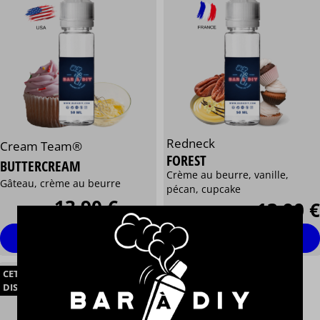
Redneck
Cream Team®
FOREST
BUTTERCREAM
Crème au beurre, vanille,
Gâteau, crème au beurre
pécan, cupcake
13,90 €
13,90 €
/ 50 ml
Personnaliser
Personnaliser
CET ARTICLE N'EST PLUS
DISTRIBUÉ OU FABRIQUÉ