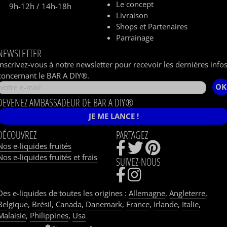
Le concept
9h-12h / 14h-18h
Livraison
Shops et Partenaires
Parrainage
NEWSLETTER
Inscrivez-vous à notre newsletter pour recevoir les dernières info
concernant le BAR A DIY®.
OK
DEVENEZ AMBASSADEUR DE BAR A DIY®
JE ME LANCE !
DÉCOUVREZ
PARTAGEZ
Nos e-liquides fruités
Nos e-liquides fruités et frais
SUIVEZ-NOUS
Des e-liquides de toutes les origines :
Allemagne
,
Angleterre
,
Belgique
,
Brésil
,
Canada
,
Danemark
,
France
,
Irlande
,
Italie
,
Malaisie
,
Philippines
,
Usa