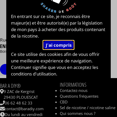
En entrant sur ce site, je reconnais être
majeur(e) et être autorisé(e) par la législation
de mon pays à acheter des produits contenant
de la nicotine.
Rue du Vapotage®
ENERGY DRINK
Boisson énergisante
Ce site utilise des cookies afin de vous offrir
13,90 €
une meilleure expérience de navigation.
/ 50 ml
Continuer signifie que vous en acceptez les
Personnaliser
conditions d'utilisation.
INFORMATIONS
BAR A DIY®
Contactez-nous
9 ZAC de Kergrist
Questions fréquentes
29430 PLOUESCAT
CBD
06 62 48 62 33
Sel de nicotine / nicotine saline
contact@baradiy.com
Qui sommes nous ?
Du lundi au vendredi