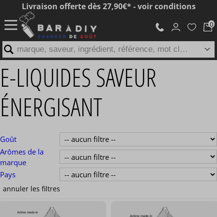
Livraison offerte dès 27,90€* - voir conditions
marque, saveur, ingrédient, référence, mot clé...
E-LIQUIDES SAVEUR
ÉNERGISANT
Goût
Arômes de la
marque
Pays