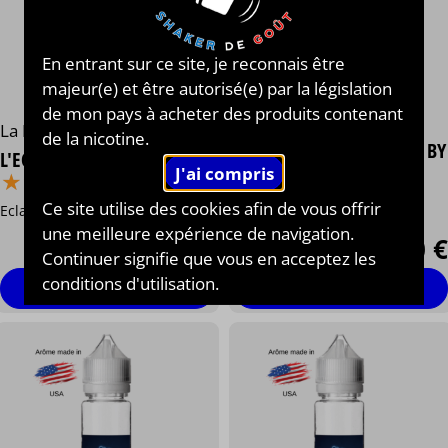
En entrant sur ce site, je reconnais être
majeur(e) et être autorisé(e) par la législation
de mon pays à acheter des produits contenant
Le Coq qui Vape®
La Fabrique Française
de la nicotine.
CHARLOTTE AUX FRAISES BY
L'ECLAIR AU CAFÉ
⋆
⋆
⋆
⋆
⋆
⋆
⋆
⋆
⋆
⋆
LES BÊTISES DU COQ®
⋆
⋆
⋆
⋆
⋆
⋆
⋆
⋆
⋆
⋆
Ce site utilise des cookies afin de vous offrir
Eclair café
Gâteau, crème, fraise
une meilleure expérience de navigation.
13,90 €
13,90 €
Continuer signifie que vous en acceptez les
conditions d'utilisation.
Personnaliser
Personnaliser