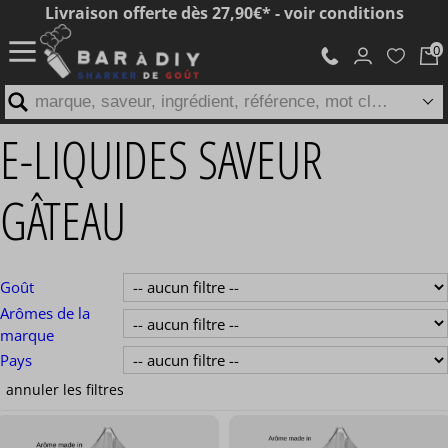
Livraison offerte dès 27,90€* - voir conditions
marque, saveur, ingrédient, référence, mot clé...
E-LIQUIDES SAVEUR
GÂTEAU
Goût
Arômes de la
marque
Pays