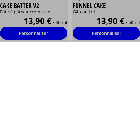
CAKE BATTER V2
FUNNEL CAKE
Pâte à gâteau crémeuse
Gâteau frit
13,90 €
13,90 €
/ 50 ml
/ 50 ml
Personnaliser
Personnaliser
Capella®
Capella®
NEW-YORK CHEESECAKE
NEW-YORK CHEESECAKE V2
Gâteau au fromage, citron
Gâteau fromage blanc
13,90 €
13,90 €