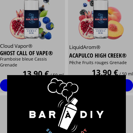
Cloud Vapor®
LiquidArom®
GHOST CALL OF VAPE®
ACAPULCO HIGH CREEK®
Framboise bleue Cassis
Pêche Fruits rouges Grenade
Grenade
13,90 €
13,90 €
/ 50 ml
/ 50 ml
Personnaliser
Personnaliser