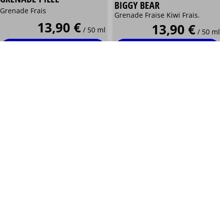
BIGGY BEAR
Grenade Frais
Grenade Fraise Kiwi Frais.
13,90 €
13,90 €
/ 50 ml
/ 50 ml
Personnaliser
Personnaliser
Secret's Lab®
Maison Fuel®
FRUITS ROUGES GRENADE
DARK SHIGERI® BY
FRAISE FRAIS BIGGY BEAR
FIGHTER FUEL®
Fruits rouges Grenade Fraise
Cassis Grenade Fraise des bois