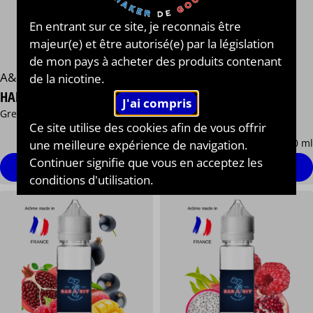
En entrant sur ce site, je reconnais être
majeur(e) et être autorisé(e) par la législation
de mon pays à acheter des produits contenant
Cloud Vapor®
A&L®
de la nicotine.
ZOMBIE CALL OF VAPE®
HADES ULTIMATE BY A&L®
Citron vert Fruits rouges
Grenade Fraise Frais
Grenade
Ce site utilise des cookies afin de vous offrir
13,90 €
13,90 €
/ 50 ml
/ 50 ml
une meilleure expérience de navigation.
Continuer signifie que vous en acceptez les
Personnaliser
Personnaliser
conditions d'utilisation.