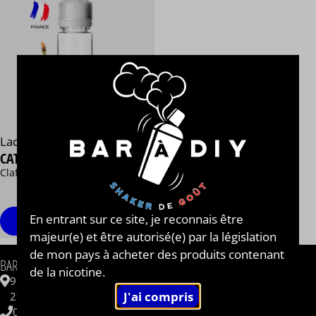
Ladybug Juice®
CATRINA
Clafoutis Griottes
13,90 €
/ 50 ml
En entrant sur ce site, je reconnais être
Personnaliser
majeur(e) et être autorisé(e) par la législation
de mon pays à acheter des produits contenant
INFORMATIONS
BAR A DIY®
de la nicotine.
Contactez-nous
9 ZAC de Kergrist
Questions fréquentes
29430 PLOUESCAT
CBD
06 62 48 62 33