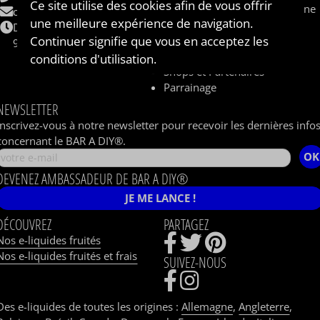
Ce site utilise des cookies afin de vous offrir
Sel de nicotine / nicotine saline
contact@baradiy.com
une meilleure expérience de navigation.
Qui sommes nous ?
Du lundi au vendredi
Continuer signifie que vous en acceptez les
Le concept
9h-12h / 14h-18h
Livraison
conditions d'utilisation.
Shops et Partenaires
Parrainage
NEWSLETTER
Inscrivez-vous à notre newsletter pour recevoir les dernières info
concernant le BAR A DIY®.
OK
DEVENEZ AMBASSADEUR DE BAR A DIY®
JE ME LANCE !
DÉCOUVREZ
PARTAGEZ
Nos e-liquides fruités
Nos e-liquides fruités et frais
SUIVEZ-NOUS
Des e-liquides de toutes les origines :
Allemagne
,
Angleterre
,