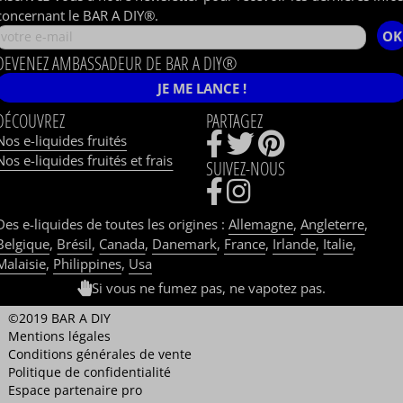
concernant le BAR A DIY®.
OK
DEVENEZ AMBASSADEUR DE BAR A DIY®
JE ME LANCE !
DÉCOUVREZ
PARTAGEZ
Nos e-liquides fruités
Nos e-liquides fruités et frais
SUIVEZ-NOUS
Des e-liquides de toutes les origines :
Allemagne
,
Angleterre
,
Belgique
,
Brésil
,
Canada
,
Danemark
,
France
,
Irlande
,
Italie
,
Malaisie
,
Philippines
,
Usa
Si vous ne fumez pas, ne vapotez pas.
©2019 BAR A DIY
Mentions légales
Conditions générales de vente
Politique de confidentialité
Espace partenaire pro