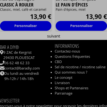
CLASSIC À ROULER
LE PAIN D'ÉPICES
Classic, miel, café et caramel
Pain d'épices, miel
13,90 €
13,90 €
Personnaliser
Personnaliser
suivant
INFORMATIONS
BAR A DIY®
Contactez-nous
9 ZAC de Kergrist
Questions fréquentes
29430 PLOUESCAT
CBD
06 62 48 62 33
Sel de nicotine / nicotine saline
contact@baradiy.com
Qui sommes nous ?
Du lundi au vendredi
Le concept
9h-12h / 14h-18h
Livraison
Shops et Partenaires
Parrainage
NEWSLETTER
Inscrivez-vous à notre newsletter pour recevoir les dernières info