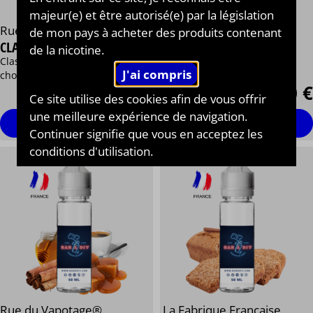
majeur(e) et être autorisé(e) par la législation
Rue du Vapotage®
de mon pays à acheter des produits contenant
The Fuu®
CLASSIC BLOND AMÉRICAIN
de la nicotine.
DUKE - DOUBLE 5
Classic Blond, cannelle,
Classic blond, Vanille, Miel
chocolat, miel
13,90 €
13,90 €
Ce site utilise des cookies afin de vous offrir
/ 50 ml
une meilleure expérience de navigation.
Personnaliser
Personnaliser
Continuer signifie que vous en acceptez les
conditions d'utilisation.
Rue du Vapotage®
La Fabrique Française