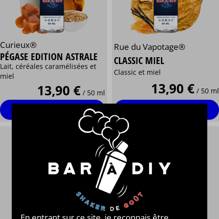
Curieux®
Rue du Vapotage®
PÉGASE EDITION ASTRALE
CLASSIC MIEL
Lait, céréales caramélisées et
Classic et miel
miel
13,90 €
13,90 €
/ 50 ml
/ 50 ml
Personnaliser
Personnaliser
En entrant sur ce site, je reconnais être