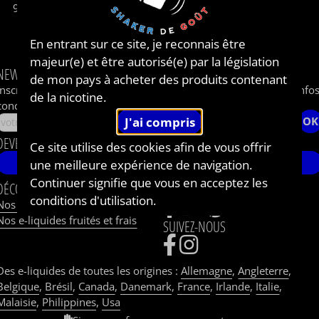
Le concept
9h-12h / 14h-18h
Livraison
Shops et Partenaires
En entrant sur ce site, je reconnais être
Parrainage
majeur(e) et être autorisé(e) par la législation
NEWSLETTER
de mon pays à acheter des produits contenant
Inscrivez-vous à notre newsletter pour recevoir les dernières info
de la nicotine.
concernant le BAR A DIY®.
OK
DEVENEZ AMBASSADEUR DE BAR A DIY®
Ce site utilise des cookies afin de vous offrir
JE ME LANCE !
une meilleure expérience de navigation.
Continuer signifie que vous en acceptez les
DÉCOUVREZ
PARTAGEZ
conditions d'utilisation.
Nos e-liquides fruités
Nos e-liquides fruités et frais
SUIVEZ-NOUS
Des e-liquides de toutes les origines :
Allemagne
,
Angleterre
,
Belgique
,
Brésil
,
Canada
,
Danemark
,
France
,
Irlande
,
Italie
,
Malaisie
,
Philippines
,
Usa