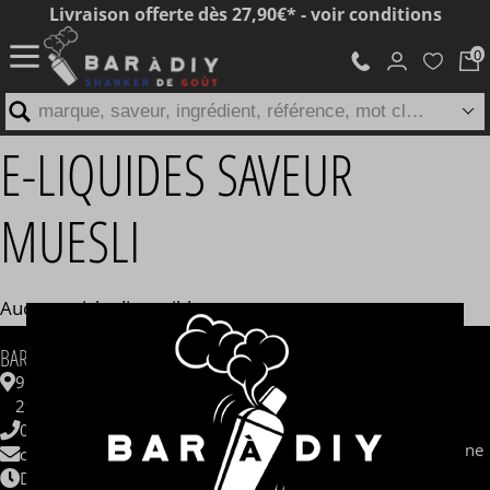
Livraison offerte dès 27,90€* - voir conditions
marque, saveur, ingrédient, référence, mot clé...
E-LIQUIDES SAVEUR
MUESLI
Aucun article disponible
INFORMATIONS
BAR A DIY®
Contactez-nous
9 ZAC de Kergrist
Questions fréquentes
29430 PLOUESCAT
CBD
06 62 48 62 33
Sel de nicotine / nicotine saline
contact@baradiy.com
Qui sommes nous ?
Du lundi au vendredi