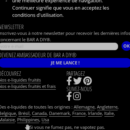
une meilleure expérience de navigation.
Livraison
Continuer signifie que vous en acceptez les
Shops et Partenaires
conditions d'utilisation.
Parrainage
NEWSLETTER
Inscrivez-vous à notre newsletter pour recevoir les dernières info
concernant le BAR A DIY®.
OK
DEVENEZ AMBASSADEUR DE BAR A DIY®
JE ME LANCE !
DÉCOUVREZ
PARTAGEZ
Nos e-liquides fruités
Nos e-liquides fruités et frais
SUIVEZ-NOUS
Des e-liquides de toutes les origines :
Allemagne
,
Angleterre
,
Belgique
,
Brésil
,
Canada
,
Danemark
,
France
,
Irlande
,
Italie
,
Malaisie
,
Philippines
,
Usa
Si vous ne fumez pas, ne vapotez pas.