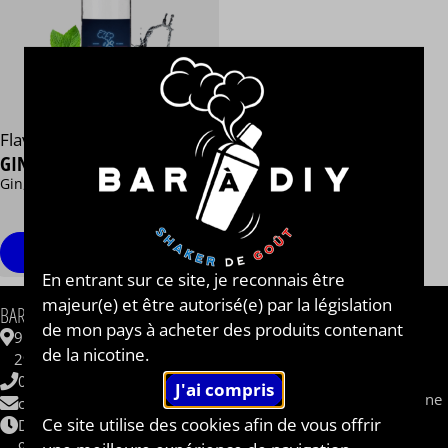
Flavormonks
GIN & TONIC
Gin, Tonic, Citron
13,90 €
/ 50 ml
Personnaliser
En entrant sur ce site, je reconnais être
majeur(e) et être autorisé(e) par la législation
INFORMATIONS
BAR A DIY®
de mon pays à acheter des produits contenant
Contactez-nous
9 ZAC de Kergrist
de la nicotine.
Questions fréquentes
29430 PLOUESCAT
CBD
06 62 48 62 33
Sel de nicotine / nicotine saline
contact@baradiy.com
Qui sommes nous ?
Ce site utilise des cookies afin de vous offrir
Du lundi au vendredi
Le concept
9h-12h / 14h-18h