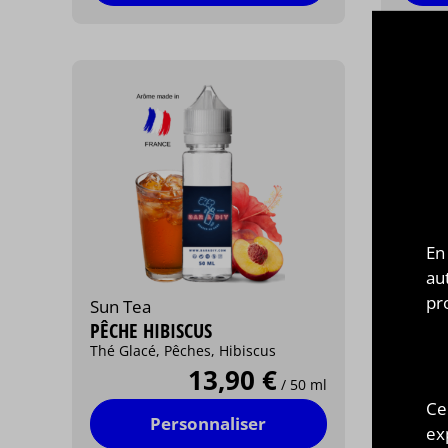
En
au
pr
Sun Tea
PÊCHE HIBISCUS
Thé Glacé, Pêches, Hibiscus
13,90 €
/ 50 ml
Ce
Personnaliser
ex