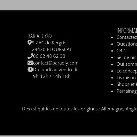
INFORMA
BAR A DIY®
Contacte
9 ZAC de Kergrist
Questions
29430 PLOUESCAT
CBD
06 62 48 62 33
Sel de nic
contact@baradiy.com
Qui somm
Du lundi au vendredi
Le concep
9h-12h / 14h-18h
Livraison
Shops et 
Parrainag
Des e-liquides de toutes les origines :
Allemagne
,
Angle