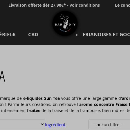
Livraison offerte dès 27,90€* - voir conditions
Le con
ÉRIELS
CBD
FRIANDISES ET GO
A
la marque de
e-liquides
Sun Tea
vous offre une large gamme d'
arô
 ! Parmi leurs créations, on retrouve l'
arôme concentré Fraise
re intensément
fruitée
de la fraise et de la framboise, bien mûres, 
Ingrédient