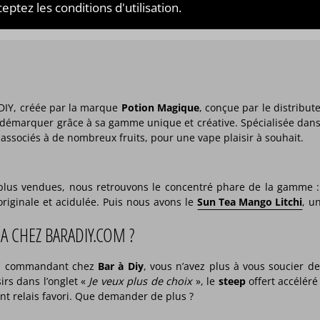
eptez les conditions d'utilisation.
DIY, créée par la marque
Potion Magique
, conçue par le distribu
 démarquer grâce à sa gamme unique et créative. Spécialisée dans l
s associés à de nombreux fruits, pour une vape plaisir à souhait.
s plus vendues, nous retrouvons le concentré phare de la gamme 
originale et acidulée. Puis nous avons le
Sun Tea Mango Litchi
, u
A CHEZ BARADIY.COM ?
en commandant chez
Bar à Diy
, vous n’avez plus à vous soucier 
rs dans l’onglet «
Je veux plus de choix
», le
steep
offert accéléré
int relais favori. Que demander de plus ?