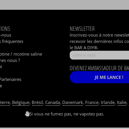
TIONS
NEWSLETTER
z-nous
Inscrivez-vous à notre newsle
 fréquentes
recevoir les dernières infos c
le BAR A DIY®.
otine / nicotine saline
es nous ?
t
DEVENEZ AMBASSADEUR DE BA
JE ME LANCE !
Partenaires
e
terre
,
Belgique
,
Brésil
,
Canada
,
Danemark
,
France
,
Irlande
,
Italie
,
Si vous ne fumez pas, ne vapotez pas.