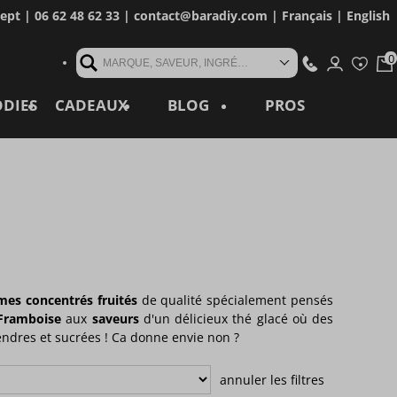
cept
| 06 62 48 62 33 |
contact@baradiy.com
|
Français
|
English
MARQUE, SAVEUR, INGRÉDIENT, RÉFÉRENCE, MOT CLÉ...
ODIES
CADEAUX
BLOG
PROS
mes concentrés fruités
de qualité spécialement pensés
 Framboise
aux
saveurs
d'un délicieux thé glacé où des
tendres et sucrées ! Ca donne envie non ?