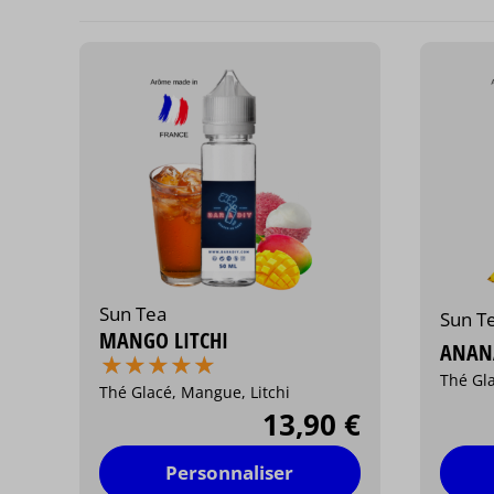
Sun Tea
Sun T
MANGO LITCHI
ANAN
⋆
⋆
⋆
⋆
⋆
⋆
⋆
⋆
⋆
⋆
Thé Gla
Thé Glacé, Mangue, Litchi
13,90 €
Personnaliser