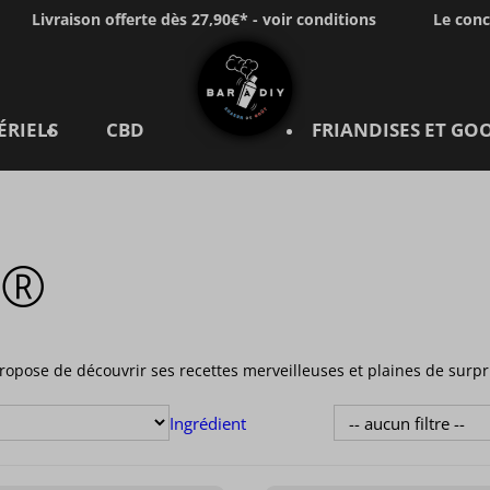
Livraison offerte dès 27,90€* - voir conditions
Le con
ÉRIELS
CBD
FRIANDISES ET GO
KE®
opose de découvrir ses recettes merveilleuses et plaines de surpri
Ingrédient