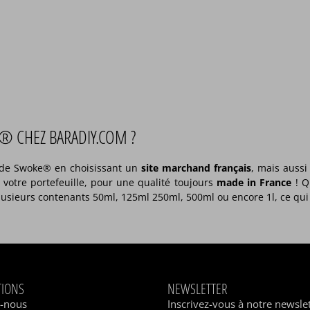
® CHEZ BARADIY.COM ?
s de Swoke® en choisissant un
site marchand français
, mais aussi
votre portefeuille, pour une qualité toujours
made in France
! Q
usieurs contenants 50ml, 125ml 250ml, 500ml ou encore 1l, ce qui r
TIONS
NEWSLETTER
z-nous
Inscrivez-vous à notre newsle