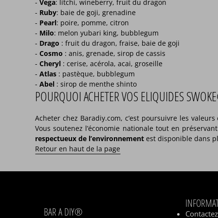
-
Vega
: litchi, wineberry, fruit du dragon
-
Ruby
: baie de goji, grenadine
-
Pearl
: poire, pomme, citron
-
Milo
: melon yubari king, bubblegum
-
Drago
: fruit du dragon, fraise, baie de goji
-
Cosmo
: anis, grenade, sirop de cassis
-
Cheryl
: cerise, acérola, acai, groseille
-
Atlas
: pastèque, bubblegum
-
Abel
: sirop de menthe shinto
POURQUOI ACHETER VOS ELIQUIDES SWOKE
Acheter chez Baradiy.com, c’est poursuivre les valeur
Vous soutenez l’économie nationale tout en préservant 
respectueux de l’environnement
est disponible dans pl
Retour en haut de la page
INFORMA
BAR A DIY®
Contacte