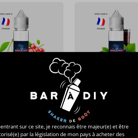
e®
Swoke®
L SAINT FLAVA®
COSMO SAINT FLAVA®
 Baie d'açaï et groseille
Sirop de cassis, frais
13,90 €
13,90 €
/ 50 ml
Personnaliser
Personnaliser
 entrant sur ce site, je reconnais être majeur(e) et être
torisé(e) par la législation de mon pays à acheter des