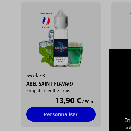
Swoke®
Swok
ABEL SAINT FLAVA®
CHERY
Sirop de menthe, frais
Cerise,
13,90 €
/ 50 ml
Personnaliser
En
au