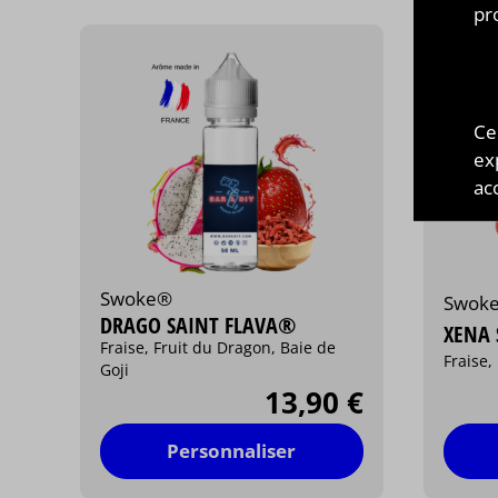
pr
Ce
ex
acc
Swoke®
Swok
DRAGO SAINT FLAVA®
XENA 
Fraise, Fruit du Dragon, Baie de
Fraise,
Goji
13,90 €
Personnaliser