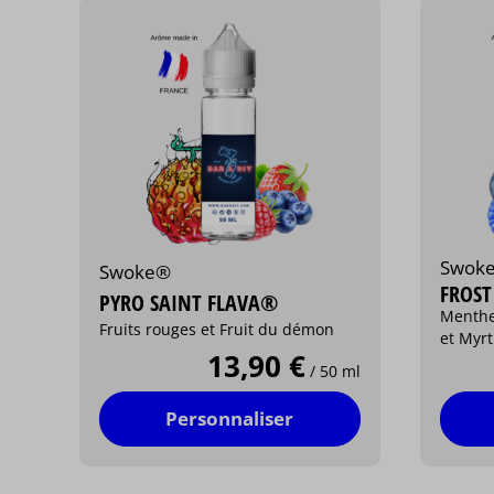
Swok
Swoke®
FROST
PYRO SAINT FLAVA®
Menthe
Fruits rouges et Fruit du démon
et Myrti
13,90 €
/ 50 ml
Personnaliser