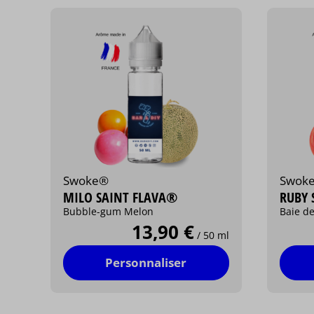
Swoke®
Swok
MILO SAINT FLAVA®
RUBY 
Bubble-gum Melon
Baie de
13,90 €
/ 50 ml
Personnaliser