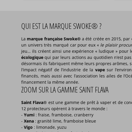
QUI EST LA MARQUE SWOKE® ?
La
marque française Swoke®
a été créée en 2015, par 
un univers très marqué car pour eux «
le plaisir procu
jeu… ils créent ainsi une expérience « ludique » pour
écologique
qui par leurs actions au quotidien n’est pas
désormais ils fabriquent même leurs propres arômes, 
l’impact négatif de l’industrie de la
vape
sur l’environ
financés, mais aussi avec l’association les ailes de l’
financement la même année.
ZOOM SUR LA GAMME SAINT FLAVA
Saint Flava
® est une gamme de prêt à vaper et de conce
12 protecteurs opèrent à travers le monde :
-
Yumi
: fraise, framboise, cranberry
-
Xena
: granité lime, framboise bleue
-
Vigo
: limonade, yuzu