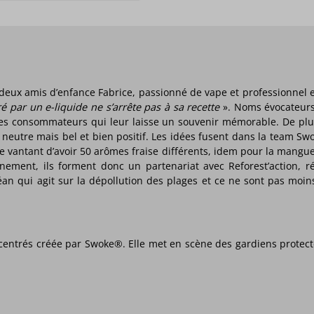
deux amis d’enfance Fabrice, passionné de vape et professionnel et
ré par un e-liquide ne s’arrête pas à sa recette
». Noms évocateurs
 les consommateurs qui leur laisse un souvenir mémorable. De plu
 neutre mais bel et bien positif. Les idées fusent dans la team Swo
se vantant d’avoir 50 arômes fraise différents, idem pour la man
nement, ils forment donc un partenariat avec Reforest’action, r
Océan qui agit sur la dépollution des plages et ce ne sont pas mo
ntrés créée par Swoke®. Elle met en scène des gardiens protecteu