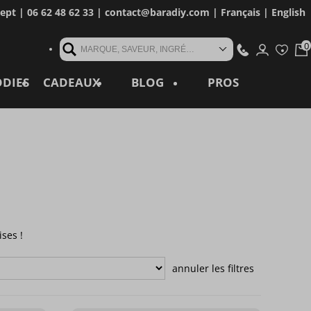
cept
| 06 62 48 62 33 |
contact@baradiy.com
|
Français
|
English
MARQUE, SAVEUR, INGRÉDIENT, RÉFÉRENCE, MOT CLÉ...
ODIES
CADEAUX
BLOG
PROS
ses !