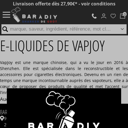
Livraison offerte dès 27,90€* - voir conditions
marque, saveur, ingrédient, référence, mot clé...
E-LIQUIDES DE VAPJOY
VapJoy est une marque chinoise, qui a vu le jour en 2016 à
Shenzhen. Elle est spécialisée dans le reconstructible et les
accessoires pour cigarettes électroniques. Devenu en un rien de
temps une marque incontournable auprès des vapoteurs, elle a à
cœur de proposer des produits de qualité et met l’accent sur
l’innovation.
Aucun article disponible
INFORMATIONS
BAR A DIY®
Contactez-nous
9 ZAC de Kergrist
Questions fréquentes
29430 PLOUESCAT