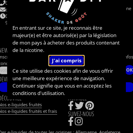
CBD
06 62 48 62 33
Sel de nicotine / nicotine saline
contact@baradiy.com
Qui sommes nous ?
Du lundi au vendredi
Le concept
9h-12h / 14h-18h
En entrant sur ce site, je reconnais être
Livraison
Shops et Partenaires
majeur(e) et être autorisé(e) par la législation
Parrainage
de mon pays à acheter des produits contenant
NEWSLETTER
de la nicotine.
Inscrivez-vous à notre newsletter pour recevoir les dernières info
concernant le BAR A DIY®.
OK
Ce site utilise des cookies afin de vous offrir
une meilleure expérience de navigation.
DEVENEZ AMBASSADEUR DE BAR A DIY®
Continuer signifie que vous en acceptez les
JE ME LANCE !
conditions d'utilisation.
DÉCOUVREZ
PARTAGEZ
Nos e-liquides fruités
Nos e-liquides fruités et frais
SUIVEZ-NOUS
Des e-liquides de toutes les origines :
Allemagne
,
Angleterre
,