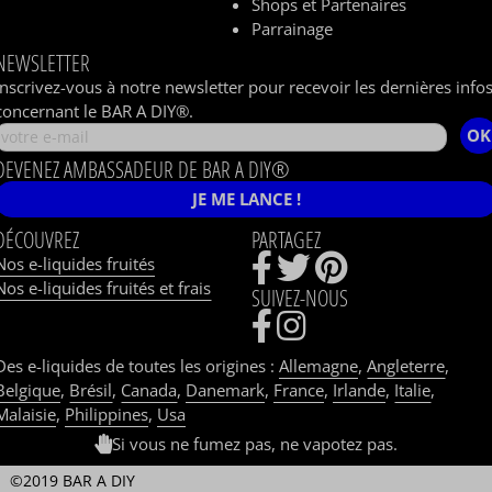
Shops et Partenaires
Parrainage
NEWSLETTER
Inscrivez-vous à notre newsletter pour recevoir les dernières info
concernant le BAR A DIY®.
OK
DEVENEZ AMBASSADEUR DE BAR A DIY®
JE ME LANCE !
DÉCOUVREZ
PARTAGEZ
Nos e-liquides fruités
Nos e-liquides fruités et frais
SUIVEZ-NOUS
Des e-liquides de toutes les origines :
Allemagne
,
Angleterre
,
Belgique
,
Brésil
,
Canada
,
Danemark
,
France
,
Irlande
,
Italie
,
Malaisie
,
Philippines
,
Usa
Si vous ne fumez pas, ne vapotez pas.
©2019 BAR A DIY