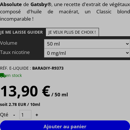
Absolute
de
Gatsby®
, une recette d'extrait de végétau
composé d'huile de macérat, un Classic blond
incomparable !
JE ME LAISSE GUIDER
JE VEUX PLUS DE CHOIX !
Volume
Taux nicotine
RÉF. E-LIQUIDE :
BARADIY-R9373
en stock
13,90 €
/ 50 ml
soit 2.78 EUR / 10ml
Qté
-
+
Ajouter au panier