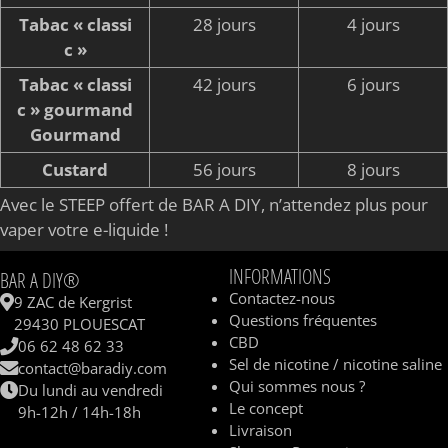
Tabac « classi
28 jours
4 jours
c »
Tabac « classi
42 jours
6 jours
c » gourmand
Gourmand
Custard
56 jours
8 jours
Avec le STEEP offert de BAR A DIY, n’attendez plus pour
vaper votre e-liquide !
INFORMATIONS
BAR A DIY®
Contactez-nous
9 ZAC de Kergrist
Questions fréquentes
29430 PLOUESCAT
CBD
06 62 48 62 33
Sel de nicotine / nicotine saline
contact@baradiy.com
Qui sommes nous ?
Du lundi au vendredi
Le concept
9h-12h / 14h-18h
Livraison