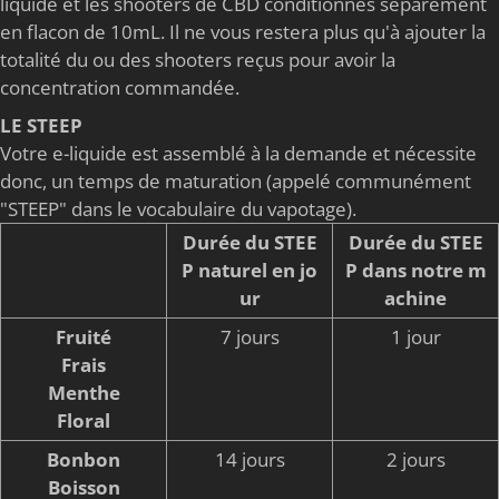
liquide et les shooters de CBD conditionnés séparément
en flacon de 10mL. Il ne vous restera plus qu'à ajouter la
totalité du ou des shooters reçus pour avoir la
concentration commandée.
LE STEEP
Votre e-liquide est assemblé à la demande et nécessite
donc, un temps de maturation (appelé communément
"STEEP" dans le vocabulaire du vapotage).
Durée du STEE
Durée du STEE
P naturel en jo
P dans notre m
ur
achine
Fruité
7 jours
1 jour
Frais
Menthe
Floral
Bonbon
14 jours
2 jours
Boisson