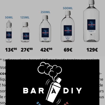
* tarif par volume hors additif et e-liquide terpène ou macérat
Votre
e-liquide Absolute
est assemblé
avec l'arôme
concentré original de la marque Gatsby®
. Finis les e-
liquides trop dilués après l'ajout des boosters de nicotine
! Notre calculateur mesure votre e-liquide en fonction de
son volume global. Votre e-liquide Absolute aura toujours
le même goût et les mêmes qualités gustatives, que vous
soyez en 0, 2, 9, 11 ou 14 mg/ml.