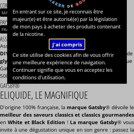
COMPOSITION
En entrant sur ce site, je reconnais être
MACÉRAT
TABAC BLOND
majeur(e) et être autorisé(e) par la législation
PAYS / ORIGINE DU CONCENTRÉ
de mon pays à acheter des produits contenant
FRANCE
de la nicotine.
ASSEMBLAGE
Assemblage réalisé à PLOUESCAT - France par
BAR à
DIY®
. Composé de
mono propylène glycol végétal
, de
Ce site utilise des cookies afin de vous offrir
glycérine végétale
et de l'arôme Absolute de la marque
une meilleure expérience de navigation.
Gatsby®. Disponible en flacon de 50ml, 125ml, 250ml,
Continuer signifie que vous en acceptez les
500ml et 1L. STEEP : 4 jours.
conditions d'utilisation.
GATSBY®
ELIQUIDE, LE MAGNIFIQUE
D'origine 100% française, la
marque Gatsby
® dévoile l
meilleur des saveurs classics et classics gourmandes
en
White et Black Edition
!
La marque Gatsby
® vou
invite à une dégustation unique en son genre : passez la