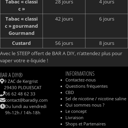
Tabac « classi
28 jours
4 jours
c »
Tabac « classi
42 jours
6 jours
c » gourmand
Gourmand
Custard
56 jours
8 jours
Avec le STEEP offert de BAR A DIY, n’attendez plus pour
vaper votre e-liquide !
INFORMATIONS
BAR A DIY®
Contactez-nous
9 ZAC de Kergrist
Questions fréquentes
29430 PLOUESCAT
CBD
06 62 48 62 33
Sel de nicotine / nicotine saline
contact@baradiy.com
Qui sommes nous ?
Du lundi au vendredi
Le concept
9h-12h / 14h-18h
Livraison
Shops et Partenaires