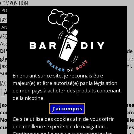
COMPOSITION
POMME
BISCUIT
PAYS / ORIGINE DU CONCENTRÉ
ANGLETERRE
ASSEMBLAGE
Assemblage réalisé à PLOUESCAT - France par
BAR à
DIY®
. Composé de
mono propylène glycol végétal
, de
glycérine végétale
et de l'arôme Apple Pie de la marque
Jax Custard. Disponible en flacon de 50ml, 125ml, 250ml,
500ml et 1L. STEEP : 6 jours.
En entrant sur ce site, je reconnais être
JAX CUSTARD
majeur(e) et être autorisé(e) par la législation
LA GOURMANDISE IRLANDAISE
de mon pays à acheter des produits contenant
de la nicotine.
Jax Custard
est le nom d'une
gamme d'arôme
concentrés fabriquée au Royaume-Uni par Nom
Ce site utilise des cookies afin de vous offrir
Nomz
. Elle se caractérise par une dominante de
vanille
une meilleure expérience de navigation.
custard
au coeur de ses recettes afin de ravir
les
Continuer signifie que vous en acceptez les