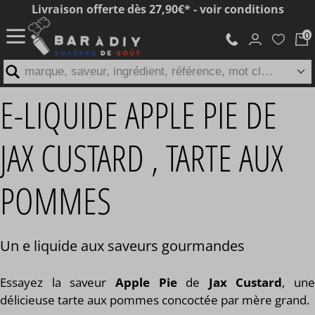
Livraison offerte dès 27,90€* - voir conditions
marque, saveur, ingrédient, référence, mot clé...
E-LIQUIDE APPLE PIE DE
JAX CUSTARD , TARTE AUX
POMMES
Un e liquide aux saveurs gourmandes
Essayez la saveur
Apple Pie
de
Jax Custard
, une
délicieuse tarte aux pommes concoctée par mère grand.