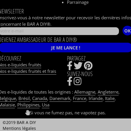
Parrainage
NEWSLETTER
Inscrivez-vous à notre newsletter pour recevoir les dernières info
concernant le BAR A DIY®.
OK
DEVENEZ AMBASSADEUR DE BAR A DIY®
JE ME LANCE !
DÉCOUVREZ
PARTAGEZ
Nos e-liquides fruités
Nos e-liquides fruités et frais
SUIVEZ-NOUS
Des e-liquides de toutes les origines :
Allemagne
,
Angleterre
,
Belgique
,
Brésil
,
Canada
,
Danemark
,
France
,
Irlande
,
Italie
,
Malaisie
,
Philippines
,
Usa
Si vous ne fumez pas, ne vapotez pas.
©2019 BAR A DIY
Mentions légales