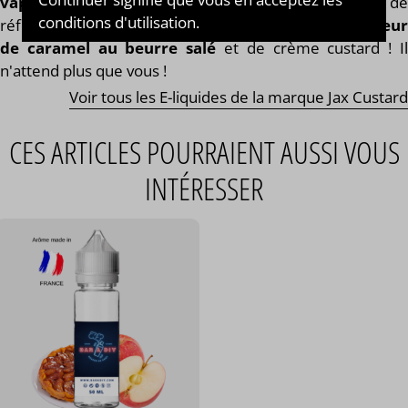
vapoteurs gourmands
! Un de leurs produits d
conditions d'utilisation.
référence : le
concentré Salted Caramel
, une
saveu
de caramel au beurre salé
et de crème custard ! I
n'attend plus que vous !
Voir tous les E-liquides de la marque Jax Custard
CES ARTICLES POURRAIENT AUSSI VOUS
INTÉRESSER