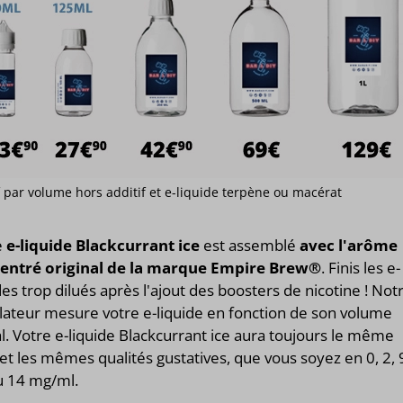
if par volume hors additif et e-liquide terpène ou macérat
e
e-liquide Blackcurrant ice
est assemblé
avec l'arôme
entré original de la marque Empire Brew®
. Finis les e-
des trop dilués après l'ajout des boosters de nicotine ! Not
lateur mesure votre e-liquide en fonction de son volume
l. Votre e-liquide Blackcurrant ice aura toujours le même
et les mêmes qualités gustatives, que vous soyez en 0, 2, 
u 14 mg/ml.