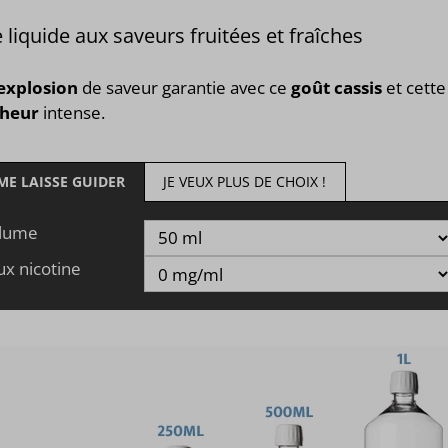
 liquide aux saveurs fruitées et fraîches
explosion
de saveur garantie avec ce
goût cassis
et cette
cheur
intense.
 ME LAISSE GUIDER
JE VEUX PLUS DE CHOIX !
lume
ux nicotine