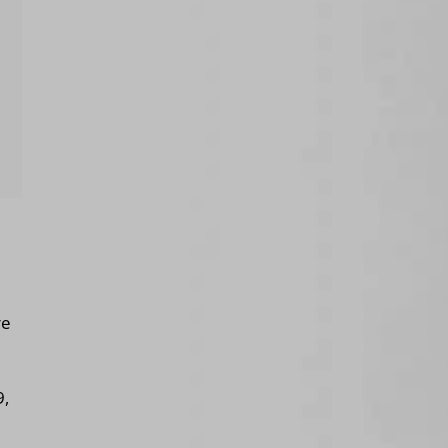
re
9,