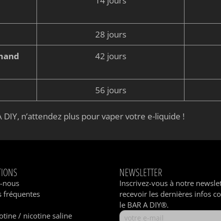
14 jours
28 jours
rmand
42 jours
56 jours
 DIY, n’attendez plus pour vaper votre e-liquide !
TIONS
NEWSLETTER
z-nous
Inscrivez-vous à notre newsle
 fréquentes
recevoir les dernières infos c
le BAR A DIY®.
otine / nicotine saline