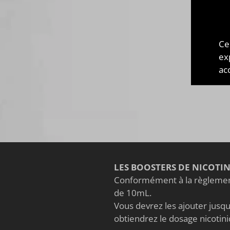
Emp
ains
les
m
Ce
saur
ex
"
Man
acc
Qu'a
LES BOOSTERS DE NICOTI
Conformément à la règlement
de 10mL.
Vous devrez les ajouter jusqu'
obtiendrez le dosage nicoti