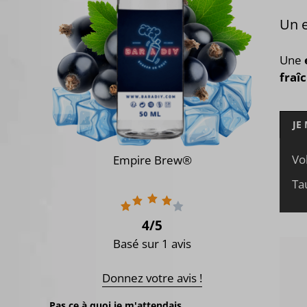
Un e
Une
fraî
JE
Vo
Empire Brew®
Ta
4
/5
Basé sur 1 avis
Donnez votre avis !
Pas ce à quoi je m'attendais