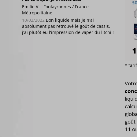
Emilie V. - Foulayronnes / France
Métropolitaine
10/02/2022
Bon liquide mais je n'ai
absolument pas retrouvé le goût de cassis,
j'ai plutôt eu l'impression de vaper du litchi !
* tar
Votr
conc
liqui
calcu
globa
goût 
11 o