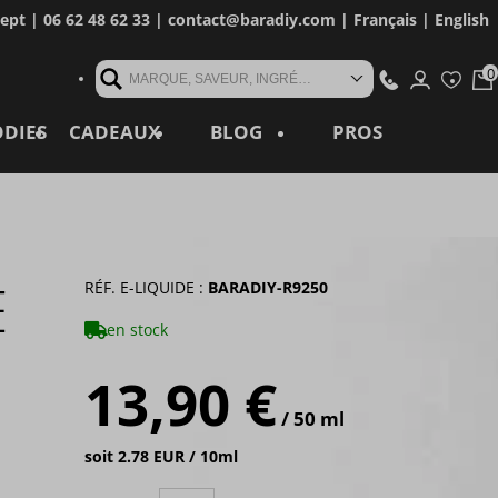
cept
| 06 62 48 62 33 |
contact@baradiy.com
|
Français
|
English
MARQUE, SAVEUR, INGRÉDIENT, RÉFÉRENCE, MOT CLÉ...
ODIES
CADEAUX
BLOG
PROS
E
RÉF. E-LIQUIDE :
BARADIY-R9250
en stock
13,90 €
/ 50 ml
soit 2.78 EUR / 10ml