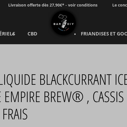
Livraison offerte dès 27,90€* - voir conditions
Le con
ÉRIELS
CBD
FRIANDISES ET GO
LIQUIDE BLACKCURRANT IC
 EMPIRE BREW® , CASSIS
 FRAIS