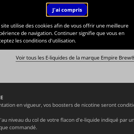
ire Brew®
vous propose une large gamme de premixe
i que des arômes concentrés de qualité comptant parm
eilleurs e-liquides malaisiens premium
. Ces liquide
 site utilise des cookies afin de vous offrir une meilleure
ont vous faire fondre de plaisir avec, par exemple, l
périence de navigation. Continuer signifie que vous en
go Apricot
" mix original de mangue et d'abricot frais 
eptez les conditions d'utilisation.
ttendez-vous pour les essayer ?
Voir tous les E-liquides de la marque Empire Brew
NE
ation en vigueur, vos boosters de nicotine seront condi
au niveau du col de votre flacon d'e-liquide indiqué par un 
nique commandé.