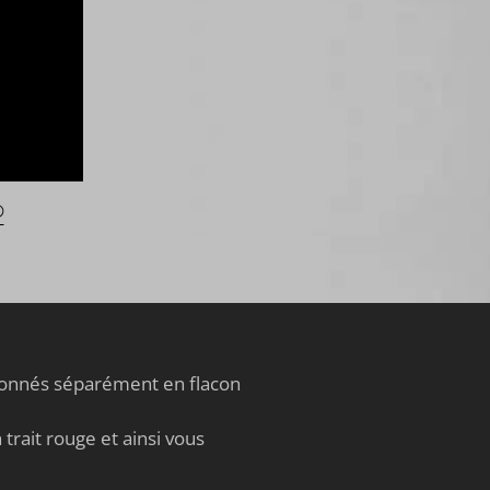
d
i
s
e
!
®
tionnés séparément en flacon
trait rouge et ainsi vous