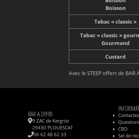
Bonbon
Boisson
Tabac « classic »
Tabac « classic » gou
Gourmand
Custard
Avec le STEEP offert de BAR A
INFORMA
BAR A DIY®
Contacte
9 ZAC de Kergrist
Questions
29430 PLOUESCAT
CBD
06 62 48 62 33
Sel de nic