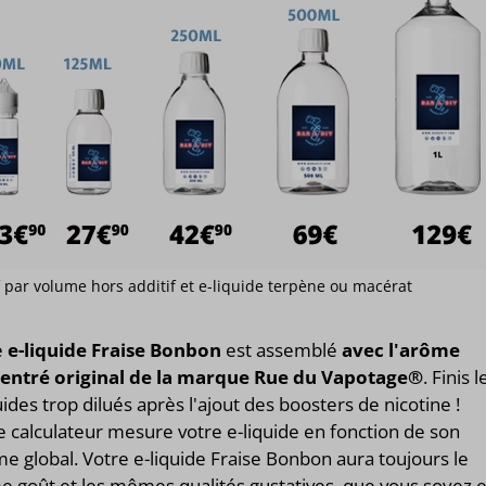
if par volume hors additif et e-liquide terpène ou macérat
e
e-liquide Fraise Bonbon
est assemblé
avec l'arôme
entré original de la marque Rue du Vapotage®
. Finis l
uides trop dilués après l'ajout des boosters de nicotine !
 calculateur mesure votre e-liquide en fonction de son
e global. Votre e-liquide Fraise Bonbon aura toujours le
 goût et les mêmes qualités gustatives, que vous soyez 