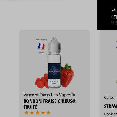
Ce
CES 
ex
acc
Vincent Dans Les Vapes®
Capel
BONBON FRAISE CIRKUS®
STRAW
FRUITÉ
⋆
⋆
⋆
⋆
⋆
⋆
⋆
⋆
⋆
⋆
Bonbon 