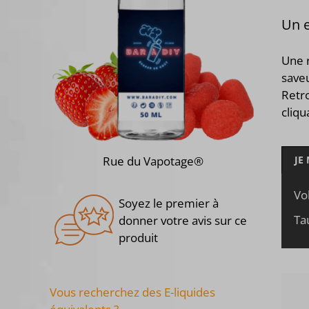
Un e
Une 
saveu
Retro
cliq
Rue du Vapotage®
JE
Vo
Soyez le premier à
Ta
donner votre avis sur ce
produit
Vous recherchez des E-liquides