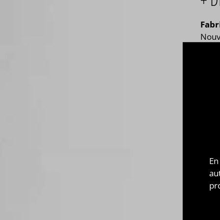
Fabr
Nouve
larg
fruit
menth
! Ru
trou
tels 
exclu
larg
? Epi
!
En
au
pr