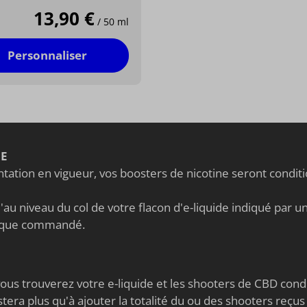
13,90 €
/ 50 ml
Personnaliser
NE
ation en vigueur, vos boosters de nicotine seront condi
au niveau du col de votre flacon d'e-liquide indiqué par un 
nique commandé.
s vous trouverez votre e-liquide et les shooters de CBD co
stera plus qu'à ajouter la totalité du ou des shooters reçus