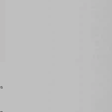
es
en