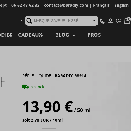
cept
| 06 62 48 62 33 |
contact@baradiy.com
|
Français
|
English
MARQUE, SAVEUR, INGRÉDIENT, RÉFÉRENCE, MOT CLÉ...
ODIES
CADEAUX
BLOG
PROS
E
RÉF. E-LIQUIDE :
BARADIY-R8914
en stock
13,90 €
/ 50 ml
soit 2.78 EUR / 10ml