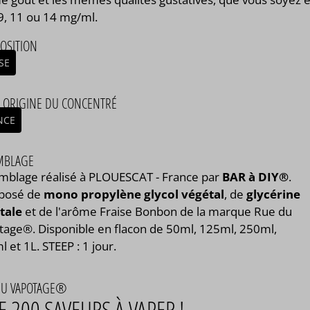
 9, 11 ou 14 mg/ml.
OSITION
SE
/ ORIGINE DU CONCENTRÉ
NCE
MBLAGE
mblage réalisé à PLOUESCAT - France par
BAR à DIY®
.
posé de
mono propylène glycol végétal
, de
glycérine
tale
et de l'arôme Fraise Bonbon de la marque Rue du
tage®. Disponible en flacon de 50ml, 125ml, 250ml,
 et 1L. STEEP : 1 jour.
DU VAPOTAGE®
E 200 SAVEURS À VAPER !