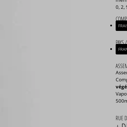
0, 2,
COMP
FRAI
PAYS 
FRA
ASSE
Asse
Com
végé
Vapo
500ml
RUE 
+ D