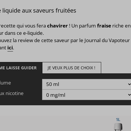
 liquide aux saveurs fruitées
recette qui vous fera
chavirer
! Un parfum
fraise
riche en
r dans ce e-liquide.
uvez la review de cette saveur par le Journal du Vapoteur
uant
ici
.
 ME LAISSE GUIDER
JE VEUX PLUS DE CHOIX !
lume
ux nicotine