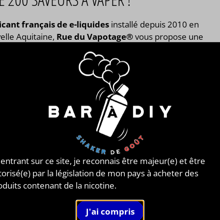
icant français de e-liquides
installé depuis 2010 en
lle Aquitaine,
Rue du Vapotage
®
vous propose une
e gamme de
plus de 200 saveurs d'eliquides
: gammes
ées, gourmandes, classiques, cocktails ou encore
olées ! Vous n’avez plus qu’à choisir et vous laisser tente
e du Vapotage® vous propose
des saveurs que vous ne
verez nul part ailleurs
comme des saveurs d’aromates
que le romarin, la lavande, la verveine et d’autres plus
sifs les uns que les autres. Rue du Vapotage® propose un
e choix de mono-arômes
, peu importe vos envies : Fruits
ces ? Floraux ? Aromates ? Classique ? Vous le trouverez ici
 entrant sur ce site, je reconnais être majeur(e) et être
torisé(e) par la législation de mon pays à acheter des
Voir tous les E-liquides de la marque Rue du Vapotage
oduits contenant de la nicotine.