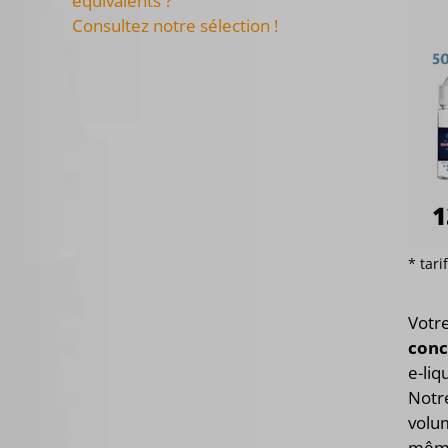
équivalents ?
Consultez notre sélection !
* tar
Votr
conc
e-liq
Notre
volum
même