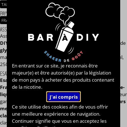
TABAC BRUN
CIGARILLOS
PAYS / ORIGINE DU CONCENTRÉ
FRANCE
ASSEMBLAGE
Assemblage réalisé à PLOUESCAT - France par
BAR à
DIY®
. Composé de
mono propylène glycol végétal
, de
glycérine végétale
et de l'arôme Classic cigare de la
marque Esaveur®. Disponible en flacon de 50ml, 125ml,
250ml, 500ml et 1L. STEEP : 4 jours.
En entrant sur ce site, je reconnais être
majeur(e) et être autorisé(e) par la législation
ESAVEUR®
de mon pays à acheter des produits contenant
Esaveur®
est une marque de
e-liquides 100%
de la nicotine.
Française
, fabriquant
des arômes concentrés
et des
e-
liquides
de haute qualité développés en laboratoire. Leur
gamme s'étend sur
des saveurs classiques
aux
saveurs
Ce site utilise des cookies afin de vous offrir
mentholées
en passant par les
saveurs fruitées et
une meilleure expérience de navigation.
classiques
, jusqu'aux
gourmandes
. Leur grand
Continuer signifie que vous en acceptez les
classique, le
e-liquide Menthe Fraîche à l'arôme