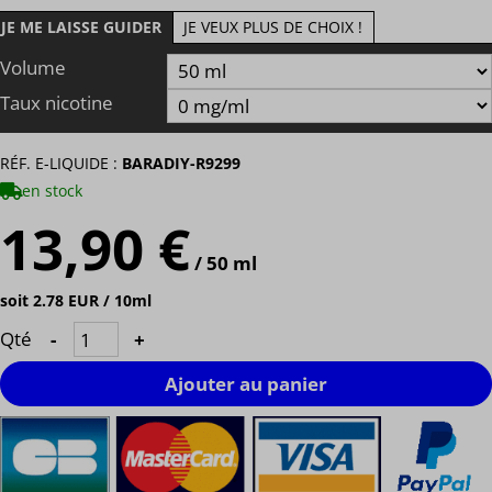
JE ME LAISSE GUIDER
JE VEUX PLUS DE CHOIX !
Volume
Taux nicotine
RÉF. E-LIQUIDE :
BARADIY-R9299
en stock
13,90 €
/ 50 ml
soit 2.78 EUR / 10ml
Qté
-
+
Ajouter au panier