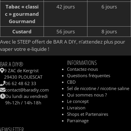
Tabac « classi
42 jours
6 jours
c » gourmand
Gourmand
Custard
56 jours
8 jours
Avec le STEEP offert de BAR A DIY, n’attendez plus pour
vaper votre e-liquide !
INFORMATIONS
BAR A DIY®
Contactez-nous
9 ZAC de Kergrist
Questions fréquentes
29430 PLOUESCAT
CBD
06 62 48 62 33
Sel de nicotine / nicotine saline
contact@baradiy.com
Qui sommes nous ?
Du lundi au vendredi
Le concept
9h-12h / 14h-18h
Livraison
Shops et Partenaires
Parrainage
NEWSLETTER