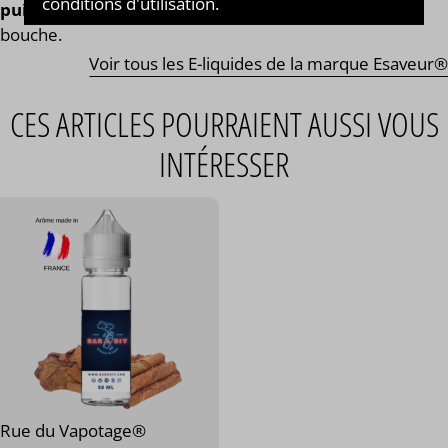
conditions d'utilisation.
puissant de menthe fraîche
qui dure longtemps en
bouche.
Voir tous les E-liquides de la marque Esaveur®
CES ARTICLES POURRAIENT AUSSI VOUS
INTÉRESSER
Rue du Vapotage®