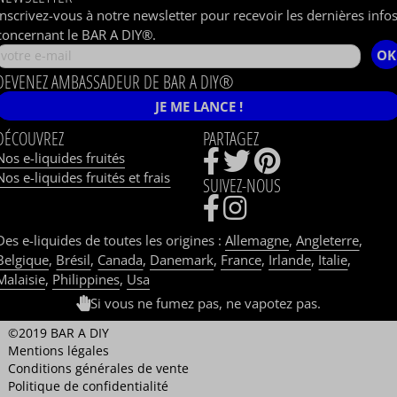
Inscrivez-vous à notre newsletter pour recevoir les dernières info
concernant le BAR A DIY®.
OK
DEVENEZ AMBASSADEUR DE BAR A DIY®
JE ME LANCE !
DÉCOUVREZ
PARTAGEZ
Nos e-liquides fruités
Nos e-liquides fruités et frais
SUIVEZ-NOUS
Des e-liquides de toutes les origines :
Allemagne
,
Angleterre
,
Belgique
,
Brésil
,
Canada
,
Danemark
,
France
,
Irlande
,
Italie
,
Malaisie
,
Philippines
,
Usa
Si vous ne fumez pas, ne vapotez pas.
©2019 BAR A DIY
Mentions légales
Conditions générales de vente
Politique de confidentialité