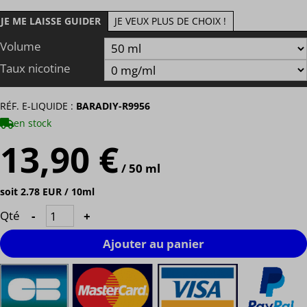
JE ME LAISSE GUIDER
JE VEUX PLUS DE CHOIX !
Volume
Taux nicotine
RÉF. E-LIQUIDE :
BARADIY-R9956
en stock
13,90 €
/ 50 ml
soit 2.78 EUR / 10ml
Qté
-
+
Ajouter au panier