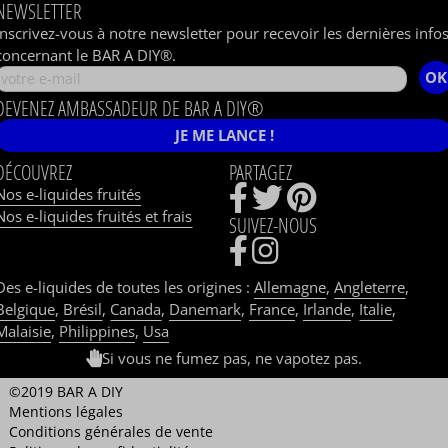
NEWSLETTER
Inscrivez-vous à notre newsletter pour recevoir les dernières info
concernant le BAR A DIY®.
OK
DEVENEZ AMBASSADEUR DE BAR A DIY®
JE ME LANCE !
DÉCOUVREZ
PARTAGEZ
Nos e-liquides fruités
Nos e-liquides fruités et frais
SUIVEZ-NOUS
Des e-liquides de toutes les origines :
Allemagne
,
Angleterre
,
Belgique
,
Brésil
,
Canada
,
Danemark
,
France
,
Irlande
,
Italie
,
Malaisie
,
Philippines
,
Usa
Si vous ne fumez pas, ne vapotez pas.
©2019 BAR A DIY
Mentions légales
Conditions générales de vente