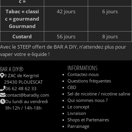
c »
Tabac « classi
42 jours
6 jours
c » gourmand
Gourmand
Custard
56 jours
8 jours
Avec le STEEP offert de BAR A DIY, n’attendez plus pour
vaper votre e-liquide !
INFORMATIONS
BAR A DIY®
Contactez-nous
9 ZAC de Kergrist
Questions fréquentes
29430 PLOUESCAT
CBD
06 62 48 62 33
Sel de nicotine / nicotine saline
contact@baradiy.com
Qui sommes nous ?
Du lundi au vendredi
Le concept
9h-12h / 14h-18h
Livraison
Shops et Partenaires
Parrainage