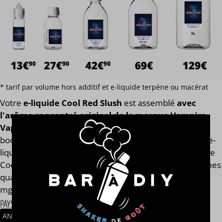
* tarif par volume hors additif et e-liquide terpène ou macérat
Votre
e-liquide Cool Red Slush
est assemblé
avec
l'arôme concentré original de la marque Vampire
Vape®
. Finis les e-liquides trop dilués après l'ajout des
boosters de nicotine ! Notre calculateur mesure votre e-
liquide en fonction de son volume global. Votre e-liquide
Cool Red Slush aura toujours le même goût et les mêmes
qualités gustatives, que vous soyez en 0, 2, 9, 11 ou 14
mg/ml.
PAYS / ORIGINE DU CONCENTRÉ
ANGLETERRE