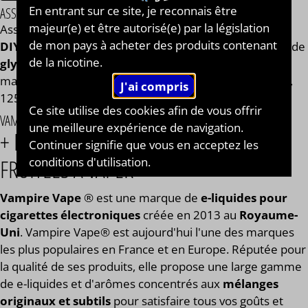
En entrant sur ce site, je reconnais être
ASSEMBLAGE
majeur(e) et être autorisé(e) par la législation
Assemblage réalisé à PLOUESCAT - France par
BAR à
de mon pays à acheter des produits contenant
DIY®
. Composé de
mono propylène glycol végétal
, de
de la nicotine.
glycérine végétale
et de l'arôme Cool Red Slush de la
marque Vampire Vape®. Disponible en flacon de 50ml,
125ml, 250ml, 500ml et 1L. STEEP : 1 jour.
Ce site utilise des cookies afin de vous offrir
VAMPIRE VAPE®
une meilleure expérience de navigation.
+ DE 60 SAVEURS GOURMANDES &
Continuer signifie que vous en acceptez les
conditions d'utilisation.
FRUITÉES À VAPER
Vampire Vape
® est une marque de
e-liquides pour
cigarettes électroniques
créée en 2013 au
Royaume-
Uni
. Vampire Vape® est aujourd'hui l'une des marques
les plus populaires en France et en Europe. Réputée pour
la qualité de ses produits, elle propose une large gamme
de e-liquides et d'arômes concentrés aux
mélanges
originaux et subtils
pour satisfaire tous vos goûts et