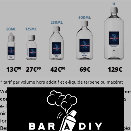
* tarif par volume hors additif et e-liquide terpène ou macérat
Votre
e-liquide Glace Benny
est assemblé
avec l'arôme
concentré original de la marque Revolute®
. Finis les
e-liquides trop dilués après l'ajout des boosters de
nicotine ! Notre calculateur mesure votre e-liquide en
fonction de son volume global. Votre e-liquide Glace
Benny aura toujours le même goût et les mêmes qualités