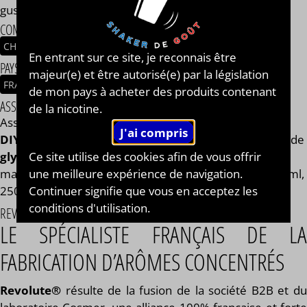
gustatives, que vous soyez en 0, 2, 9, 11 ou 14 mg/ml.
COMPOSITION
CHOCOLAT AU LAIT
BISCUIT
VANILLE
En entrant sur ce site, je reconnais être
PAYS / ORIGINE DU CONCENTRÉ
majeur(e) et être autorisé(e) par la législation
FRANCE
de mon pays à acheter des produits contenant
ASSEMBLAGE
de la nicotine.
Assemblage réalisé à PLOUESCAT - France par
BAR à
DIY®
. Composé de
mono propylène glycol végétal
, de
Ce site utilise des cookies afin de vous offrir
glycérine végétale
et de l'arôme Glace Benny de la
une meilleure expérience de navigation.
marque Revolute®. Disponible en flacon de 50ml, 125ml,
Continuer signifie que vous en acceptez les
250ml, 500ml et 1L. STEEP : 6 jours.
conditions d'utilisation.
REVOLUTE®
LE SPÉCIALISTE FRANÇAIS DE LA
FABRICATION D’ARÔMES CONCENTRÉS
Revolute®
résulte de la fusion de la société B2B et du