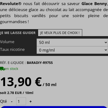
Revolute®
nous fait découvrir sa saveur
Glace Benny
une délicieuse glace au chocolat au lait accompagnée de
petits biscuits vanillés
pour une soirée pleine de
gourmandises !
JE ME LAISSE GUIDER
JE VEUX PLUS DE CHOIX !
Volume
Taux nicotine
RÉF. E-LIQUIDE :
BARADIY-R9755
en stock
13,90 €
/ 50 ml
soit 2.78 EUR / 10ml
Qté
-
+