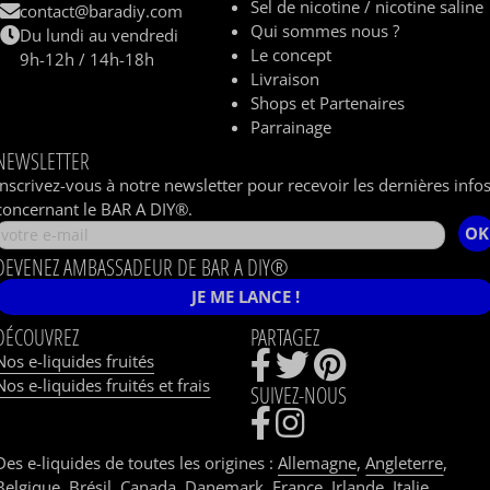
Sel de nicotine / nicotine saline
contact@baradiy.com
Qui sommes nous ?
Du lundi au vendredi
Le concept
9h-12h / 14h-18h
Livraison
Shops et Partenaires
Parrainage
NEWSLETTER
Inscrivez-vous à notre newsletter pour recevoir les dernières info
concernant le BAR A DIY®.
OK
DEVENEZ AMBASSADEUR DE BAR A DIY®
JE ME LANCE !
DÉCOUVREZ
PARTAGEZ
Nos e-liquides fruités
Nos e-liquides fruités et frais
SUIVEZ-NOUS
Des e-liquides de toutes les origines :
Allemagne
,
Angleterre
,
Belgique
,
Brésil
,
Canada
,
Danemark
,
France
,
Irlande
,
Italie
,