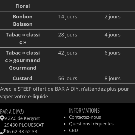
Floral
Bonbon
14 jours
2 jours
Boisson
Tabac « classi
28 jours
4 jours
c »
Tabac « classi
42 jours
6 jours
c » gourmand
Gourmand
Custard
56 jours
8 jours
Avec le STEEP offert de BAR A DIY, n’attendez plus pour
vaper votre e-liquide !
INFORMATIONS
BAR A DIY®
Contactez-nous
9 ZAC de Kergrist
Questions fréquentes
29430 PLOUESCAT
CBD
06 62 48 62 33