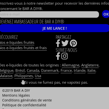
Inscrivez-vous à notre newsletter pour recevoir les dernières info
concernant le BAR A DIY®.
OK
DEVENEZ AMBASSADEUR DE BAR A DIY®
JE ME LANCE !
DÉCOUVREZ
PARTAGEZ
Nos e-liquides fruités
Nos e-liquides fruités et frais
SUIVEZ-NOUS
Des e-liquides de toutes les origines :
Allemagne
,
Angleterre
,
Belgique
,
Brésil
,
Canada
,
Danemark
,
France
,
Irlande
,
Italie
,
Malaisie
,
Philippines
,
Usa
Si vous ne fumez pas, ne vapotez pas.
©2019 BAR A DIY
Mentions légales
Conditions générales de vente
Politique de confidentialité