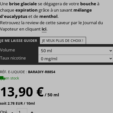
Une
brise glaciale
se dégagera de votre
bouche
à
chaque
expiration
grâce à un savant
mélange
d'eucalyptus
et de
menthol
.
Retrouvez la review de cette saveur par le Journal du
Vapoteur en cliquant
ici
.
JE ME LAISSE GUIDER
JE VEUX PLUS DE CHOIX !
Volume
Taux nicotine
RÉF. E-LIQUIDE :
BARADIY-R8854
en stock
13,90 €
/ 50 ml
soit 2.78 EUR / 10ml
Qté
-
+