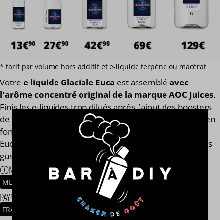
* tarif par volume hors additif et e-liquide terpène ou macérat
Votre
e-liquide Glaciale Euca
est assemblé
avec
l'arôme concentré original de la marque AOC Juices
.
Finis les e-liquides trop dilués après l'ajout des boosters
de nicotine ! Notre calculateur mesure votre e-liquide en
fonction de son volume global. Votre e-liquide Glaciale
Euca aura toujours le même goût et les mêmes qualités
gustatives, que vous soyez en 0, 2, 9, 11 ou 14 mg/ml.
COMPOSITION
MENTHOL
EUCALYPTUS
PAYS / ORIGINE DU CONCENTRÉ
FRANCE