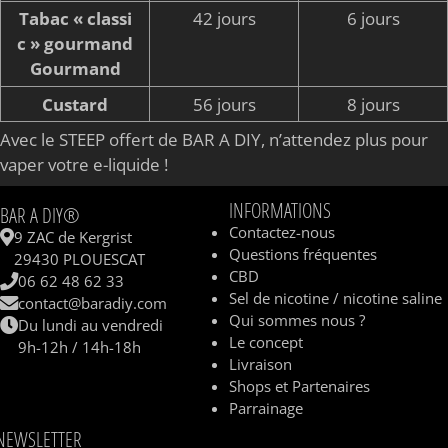
Tabac « classi
42 jours
6 jours
c » gourmand
Gourmand
Custard
56 jours
8 jours
Avec le STEEP offert de BAR A DIY, n’attendez plus pour
vaper votre e-liquide !
INFORMATIONS
BAR A DIY®
Contactez-nous
9 ZAC de Kergrist
Questions fréquentes
29430 PLOUESCAT
CBD
06 62 48 62 33
Sel de nicotine / nicotine saline
contact@baradiy.com
Qui sommes nous ?
Du lundi au vendredi
Le concept
9h-12h / 14h-18h
Livraison
Shops et Partenaires
Parrainage
NEWSLETTER