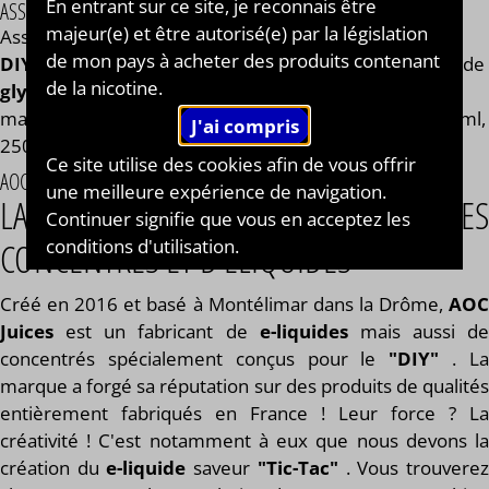
En entrant sur ce site, je reconnais être
ASSEMBLAGE
majeur(e) et être autorisé(e) par la législation
Assemblage réalisé à PLOUESCAT - France par
BAR à
de mon pays à acheter des produits contenant
DIY®
. Composé de
mono propylène glycol végétal
, de
de la nicotine.
glycérine végétale
et de l'arôme Glaciale Euca de la
marque AOC Juices. Disponible en flacon de 50ml, 125ml,
250ml, 500ml et 1L. STEEP : 1 jour.
Ce site utilise des cookies afin de vous offrir
AOC JUICES
une meilleure expérience de navigation.
LA MARQUE DRÔMOISE D’ARÔMES
Continuer signifie que vous en acceptez les
conditions d'utilisation.
CONCENTRÉS ET D’ELIQUIDES
Créé en 2016 et basé à Montélimar dans la Drôme,
AOC
Juices
est un fabricant de
e-liquides
mais aussi de
concentrés spécialement conçus pour le
"DIY"
. L
marque a forgé sa réputation sur des produits de qualités
entièrement fabriqués en France ! Leur force ? La
créativité ! C'est notamment à eux que nous devons la
création du
e-liquide
saveur
"Tic-Tac"
. Vous trouvere