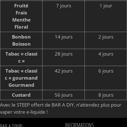
Fruité
7 jours
1 jour
Frais
Menthe
Floral
Bonbon
14 jours
2 jours
Boisson
Tabac « classi
28 jours
4 jours
c »
Tabac « classi
42 jours
6 jours
c » gourmand
Gourmand
Custard
56 jours
8 jours
Avec le STEEP offert de BAR A DIY, n’attendez plus pour
vaper votre e-liquide !
INFORMATIONS
BAR A DIY®