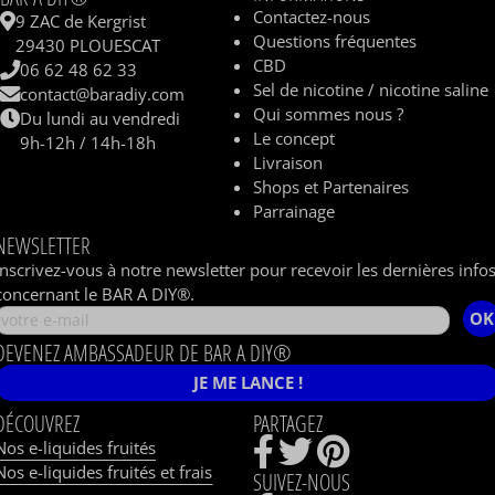
Contactez-nous
9 ZAC de Kergrist
Questions fréquentes
29430 PLOUESCAT
CBD
06 62 48 62 33
Sel de nicotine / nicotine saline
contact@baradiy.com
Qui sommes nous ?
Du lundi au vendredi
Le concept
9h-12h / 14h-18h
Livraison
Shops et Partenaires
Parrainage
NEWSLETTER
Inscrivez-vous à notre newsletter pour recevoir les dernières info
concernant le BAR A DIY®.
OK
DEVENEZ AMBASSADEUR DE BAR A DIY®
JE ME LANCE !
DÉCOUVREZ
PARTAGEZ
Nos e-liquides fruités
Nos e-liquides fruités et frais
SUIVEZ-NOUS