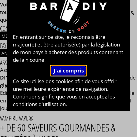
Votre e-liquide Heisenberg Grape Edition Limitée aura
toujours le même goût et les mêmes qualités gustatives,
que vous soyez en 0, 2, 9, 11 ou 14 mg/ml.
COMPOSITION
MENTHOL
RAISIN
BAIES ROUGES
En entrant sur ce site, je reconnais être
majeur(e) et être autorisé(e) par la législation
PAYS / ORIGINE DU CONCENTRÉ
de mon pays à acheter des produits contenant
ANGLETERRE
de la nicotine.
ASSEMBLAGE
Assemblage réalisé à PLOUESCAT - France par
BAR à
DIY®
. Composé de
mono propylène glycol végétal
, de
Ce site utilise des cookies afin de vous offrir
glycérine végétale
et de l'arôme Heisenberg Grape
une meilleure expérience de navigation.
Edition Limitée de la marque Vampire Vape®. Disponible
Continuer signifie que vous en acceptez les
en flacon de 50ml, 125ml, 250ml, 500ml et 1L. STEEP : 1
conditions d'utilisation.
jour.
VAMPIRE VAPE®
+ DE 60 SAVEURS GOURMANDES &