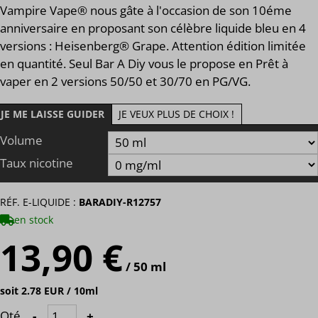
Vampire Vape® nous gâte à l'occasion de son 10éme
anniversaire en proposant son célèbre liquide bleu en 4
versions : Heisenberg® Grape. Attention édition limitée
en quantité. Seul Bar A Diy vous le propose en Prêt à
vaper en 2 versions 50/50 et 30/70 en PG/VG.
JE ME LAISSE GUIDER
JE VEUX PLUS DE CHOIX !
Volume
Taux nicotine
RÉF. E-LIQUIDE :
BARADIY-R12757
en stock
13,90 €
/ 50 ml
soit 2.78 EUR / 10ml
Qté
-
+