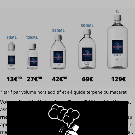
* tarif par volume hors additif et e-liquide terpène ou macérat
Votre
e-liquide Heisenberg Grape Edition Limitée
est
assemblé
avec l'arôme concentré original de la
marque Vampire Vape®
. Finis les e-liquides trop dilués
après l'ajout des boosters de nicotine ! Notre calculateur
mesure votre e-liquide en fonction de son volume global.