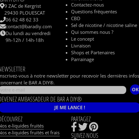
Contactez-nous
9 ZAC de Kergrist
Questions fréquentes
29430 PLOUESCAT
CBD
06 62 48 62 33
Sel de nicotine / nicotine saline
contact@baradiy.com
Qui sommes nous ?
Du lundi au vendredi
Le concept
9h-12h / 14h-18h
Livraison
Shops et Partenaires
Parrainage
NEWSLETTER
Inscrivez-vous à notre newsletter pour recevoir les dernières info
concernant le BAR A DIY®.
OK
DEVENEZ AMBASSADEUR DE BAR A DIY®
JE ME LANCE !
DÉCOUVREZ
PARTAGEZ
Nos e-liquides fruités
Nos e-liquides fruités et frais
SUIVEZ-NOUS