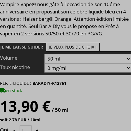
Vampire Vape® nous gâte à l'occasion de son 10éme
anniversaire en proposant son célèbre liquide bleu en 4
versions : Heisenberg® Orange. Attention édition limitée
en quantité. Seul Bar A Diy vous le propose en Prêt à
vaper en 2 versions 50/50 et 30/70 en PG/VG.
JE ME LAISSE GUIDER
JE VEUX PLUS DE CHOIX !
Volume
Taux nicotine
RÉF. E-LIQUIDE :
BARADIY-R12761
en stock
13,90 €
/ 50 ml
soit 2.78 EUR / 10ml
Qté
-
+