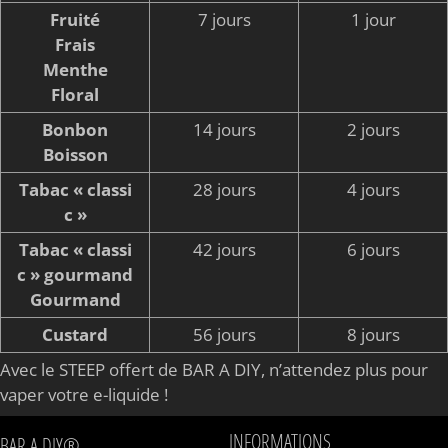
Fruité
7 jours
1 jour
Frais
Menthe
Floral
Bonbon
14 jours
2 jours
Boisson
Tabac « classi
28 jours
4 jours
c »
Tabac « classi
42 jours
6 jours
c » gourmand
Gourmand
Custard
56 jours
8 jours
Avec le STEEP offert de BAR A DIY, n’attendez plus pour
vaper votre e-liquide !
INFORMATIONS
BAR A DIY®