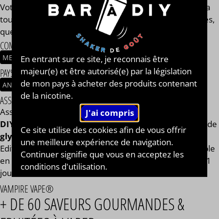
Votre e-liquide Heisenberg Orange Edition Limitée aura
toujours le même goût et les mêmes qualités gustatives,
que vous soyez en 0, 2, 9, 11 ou 14 mg/ml.
COMPOSITION
MENTHOL
BAIES ROUGES
ORANGE
En entrant sur ce site, je reconnais être
majeur(e) et être autorisé(e) par la législation
PAYS / ORIGINE DU CONCENTRÉ
de mon pays à acheter des produits contenant
ANGLETERRE
de la nicotine.
ASSEMBLAGE
Assemblage réalisé à PLOUESCAT - France par
BAR à
DIY®
. Composé de
mono propylène glycol végétal
, de
Ce site utilise des cookies afin de vous offrir
glycérine végétale
et de l'arôme Heisenberg Orange
une meilleure expérience de navigation.
Edition Limitée de la marque Vampire Vape®. Disponible
Continuer signifie que vous en acceptez les
en flacon de 50ml, 125ml, 250ml, 500ml et 1L. STEEP : 1
conditions d'utilisation.
jour.
VAMPIRE VAPE®
+ DE 60 SAVEURS GOURMANDES &