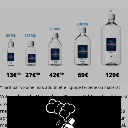
* tarif par volume hors additif et e-liquide terpène ou macérat
Votre
e-liquide Heisenberg Orange Edition Limitée
est
assemblé
avec l'arôme concentré original de la
marque Vampire Vape®
. Finis les e-liquides trop dilués
après l'ajout des boosters de nicotine ! Notre calculateur
mesure votre e-liquide en fonction de son volume global.