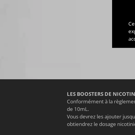
Juic
très 
Ce
visu
ex
amér
acc
Fonce
LES BOOSTERS DE NICOTI
Conformément à la règlement
de 10mL.
Vous devrez les ajouter jusqu'
obtiendrez le dosage nicoti