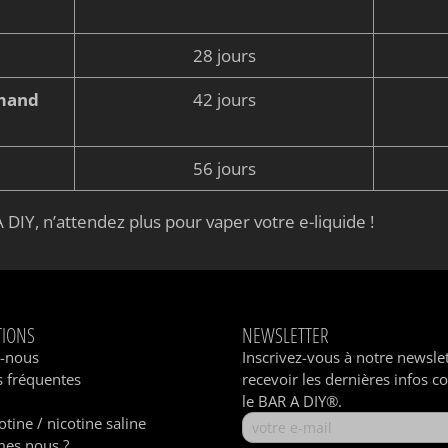
28 jours
rmand
42 jours
56 jours
 DIY, n’attendez plus pour vaper votre e-liquide !
TIONS
NEWSLETTER
z-nous
Inscrivez-vous à notre newsle
 fréquentes
recevoir les dernières infos c
le BAR A DIY®.
otine / nicotine saline
es nous ?