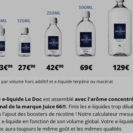
if par volume hors additif et e-liquide terpène ou macérat
e
e-liquide Le Doc
est assemblé
avec l'arôme concentr
inal de la marque Juice 66®
. Finis les e-liquides trop dilu
 l'ajout des boosters de nicotine ! Notre calculateur mesu
 e-liquide en fonction de son volume global. Votre e-liquid
oc aura toujours le même goût et les mêmes qualités