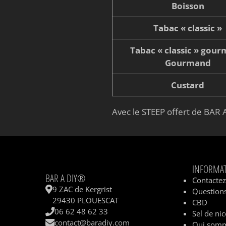
Boisson
Tabac « classic »
Tabac « classic » gou
Gourmand
Custard
Avec le STEEP offert de BAR A
INFORMA
BAR A DIY®
Contacte
9 ZAC de Kergrist
Questions
29430 PLOUESCAT
CBD
06 62 48 62 33
Sel de nic
contact@baradiy.com
Qui somm