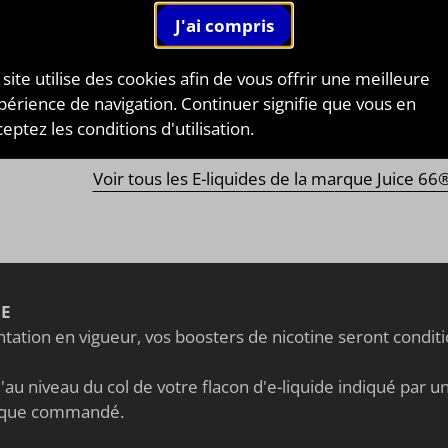
e 66®
, marque française, crée des saveurs très fruités o
gourmandes à la perfection. Elle est très marquée par de
 site utilise des cookies afin de vous offrir une meilleure
els
vintage et rétro
, rappelant la célèbre route 6
périence de navigation. Continuer signifie que vous en
icaine. Vous aimez les
eliquides très gourmands
eptez les conditions d'utilisation.
z et testez cette marque sans plus attendre !
Voir tous les E-liquides de la marque Juice 66
NE
ation en vigueur, vos boosters de nicotine seront condi
au niveau du col de votre flacon d'e-liquide indiqué par un 
nique commandé.