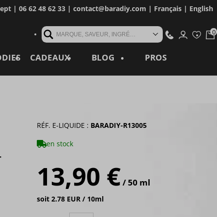
cept
| 06 62 48 62 33 |
contact@baradiy.com
|
Français
|
English
MARQUE, SAVEUR, INGRÉDIENT, RÉFÉRENCE, MOT CLÉ...
ODIES
CADEAUX
BLOG
PROS
RÉF. E-LIQUIDE :
BARADIY-R13005
en stock
T
13,90 €
/ 50 ml
soit 2.78 EUR / 10ml