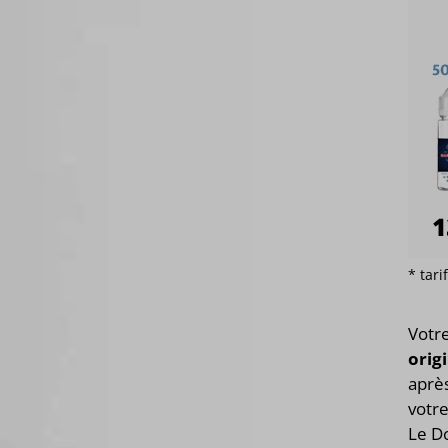
* tar
Votr
orig
après
votre
Le D