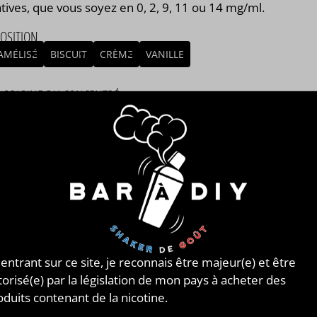
tives, que vous soyez en 0, 2, 9, 11 ou 14 mg/ml.
OSITION
AMÉLISÉ
BISCUIT
CRÈME
VANILLE
/ ORIGINE DU CONCENTRÉ
NCE
MBLAGE
mblage réalisé à PLOUESCAT - France par
BAR à DIY®
.
posé de
mono propylène glycol végétal
, de
glycérine
tale
et de l'arôme Le Doc de la marque Juice 66®.
nible en flacon de 50ml, 125ml, 250ml, 500ml et 1L.
 : 8 jours.
 entrant sur ce site, je reconnais être majeur(e) et être
torisé(e) par la législation de mon pays à acheter des
 66®
oduits contenant de la nicotine.
 JUICES VINTAGES !