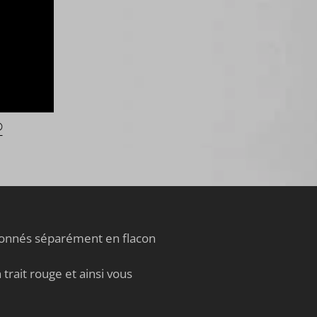
u
s
6
?
®
tionnés séparément en flacon
trait rouge et ainsi vous