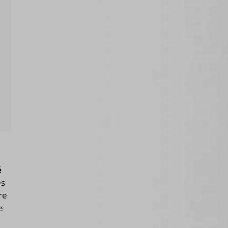
é
és
re
e