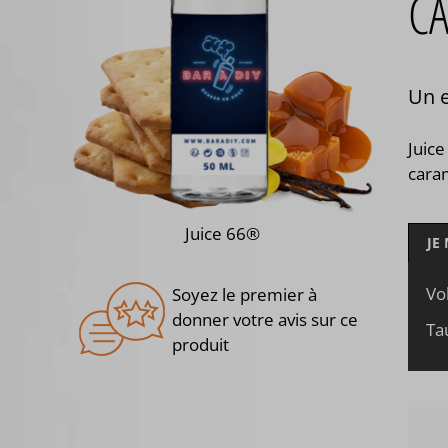
CA
Un e
Juice
cara
Juice 66®
JE
Vo
Soyez le premier à
donner votre avis sur ce
Ta
produit