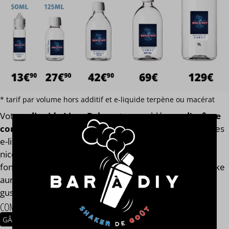
* tarif par volume hors additif et e-liquide terpène ou macérat
Votre
e-liquide Lime Bake
est assemblé
avec l'arôme
concentré original de la marque Nom Nomz
. Finis les
e-liquides trop dilués après l'ajout des boosters de
nicotine ! Notre calculateur mesure votre e-liquide en
fonction de son volume global. Votre e-liquide Lime Bake
aura toujours le même goût et les mêmes qualités
gustatives, que vous soyez en 0, 2, 9, 11 ou 14 mg/ml.
COMPOSITION
GÂTEAU
CITRON
CRÈME
NOIX DE COCO