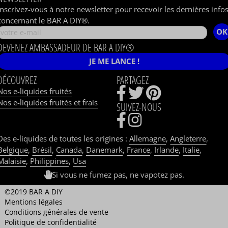
Inscrivez-vous à notre newsletter pour recevoir les dernières info
concernant le BAR A DIY®.
OK
DEVENEZ AMBASSADEUR DE BAR A DIY®
JE ME LANCE !
DÉCOUVREZ
PARTAGEZ
Nos e-liquides fruités
Nos e-liquides fruités et frais
SUIVEZ-NOUS
Des e-liquides de toutes les origines :
Allemagne
,
Angleterre
,
Belgique
,
Brésil
,
Canada
,
Danemark
,
France
,
Irlande
,
Italie
,
Malaisie
,
Philippines
,
Usa
Si vous ne fumez pas, ne vapotez pas.
©2019 BAR A DIY
Mentions légales
Conditions générales de vente
Politique de confidentialité