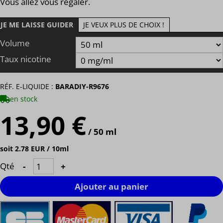
Vous allez vous régaler.
JE ME LAISSE GUIDER
JE VEUX PLUS DE CHOIX !
Volume
Taux nicotine
RÉF. E-LIQUIDE :
BARADIY-R9676
en stock
13,90 €
/ 50 ml
soit 2.78 EUR / 10ml
Qté
-
+
Ajouter au panier