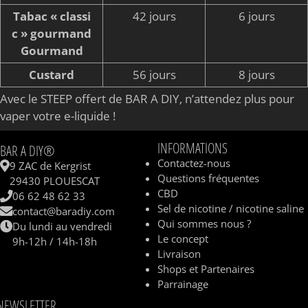
Tabac « classi
42 jours
6 jours
c » gourmand
Gourmand
Custard
56 jours
8 jours
Avec le STEEP offert de BAR A DIY, n’attendez plus pour
vaper votre e-liquide !
INFORMATIONS
BAR A DIY®
Contactez-nous
9 ZAC de Kergrist
Questions fréquentes
29430 PLOUESCAT
CBD
06 62 48 62 33
Sel de nicotine / nicotine saline
contact@baradiy.com
Qui sommes nous ?
Du lundi au vendredi
Le concept
9h-12h / 14h-18h
Livraison
Shops et Partenaires
Parrainage
NEWSLETTER