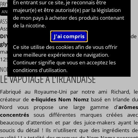
En entrant sur ce site, je reconnais être
PAYS / ORIGINE DU CONCENTRÉ
majeur(e) et être autorisé(e) par la législation
ANGLETERRE
de mon pays à acheter des produits contenant
ASSEMBLAGE
de la nicotine.
Assemblage réalisé à PLOUESCAT - France par
BAR à
DIY®
. Composé de
mono propylène glycol végétal
, de
glycérine végétale
et de l'arôme Lime Bake de la
Ce site utilise des cookies afin de vous offrir
marque Nom Nomz. Disponible en flacon de 50ml,
une meilleure expérience de navigation.
125ml, 250ml, 500ml et 1L. STEEP : 6 jours.
Continuer signifie que vous en acceptez les
NOM NOMZ
conditions d'utilisation.
LE VAPOTAGE À L'IRLANDAISE
Fabriqué au Royaume-Uni par notre ami Richard, le
créateur de
e-liquides Nom Nomz
basé en Irlande du
Nord vous propose une large gamme d'
arômes
concentrés
sous différentes marques créées avec
beaucoup d'attention et par des juice-makers ayant le
soucis du détail ! Ils n'utilisent que des ingrédients de
qualité ! La totalité des marques de Nom Nomz exercent