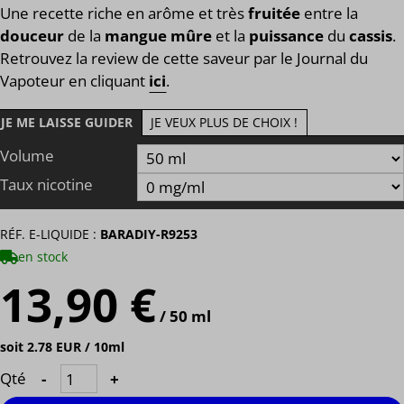
Une recette riche en arôme et très
fruitée
entre la
douceur
de la
mangue mûre
et la
puissance
du
cassis
.
Retrouvez la review de cette saveur par le Journal du
Vapoteur en cliquant
ici
.
JE ME LAISSE GUIDER
JE VEUX PLUS DE CHOIX !
Volume
Taux nicotine
RÉF. E-LIQUIDE :
BARADIY-R9253
en stock
13,90 €
/ 50 ml
soit 2.78 EUR / 10ml
Qté
-
+