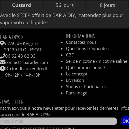
Custard
56 jours
8 jours
Avec le STEEP offert de BAR A DIY, n’attendez plus pour
vaper votre e-liquide !
INFORMATIONS
BAR A DIY®
Contactez-nous
9 ZAC de Kergrist
Questions fréquentes
29430 PLOUESCAT
CBD
06 62 48 62 33
Sel de nicotine / nicotine saline
contact@baradiy.com
Qui sommes nous ?
Du lundi au vendredi
Le concept
9h-12h / 14h-18h
Livraison
Shops et Partenaires
Parrainage
NEWSLETTER
Inscrivez-vous à notre newsletter pour recevoir les dernières info
concernant le BAR A DIY®.
OK