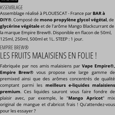
ASSEMBLAGE
Assemblage réalisé à PLOUESCAT - France par
BAR à
DIY®
. Composé de
mono propylène glycol végétal
, de
glycérine végétale
et de l'arôme Mango Blackcurrant de
la marque Empire Brew®. Disponible en flacon de 50ml,
125ml, 250ml, 500ml et 1L. STEEP : 1 jour.
EMPIRE BREW®
LES FRUITS MALAISIENS EN FOLIE !
Fabriquée par nos amis malaisiens par
Vape Empire®
Empire Brew®
vous propose une large gamme d
premixed ainsi que des arômes concentrés de qualité
comptant parmi les
meilleurs e-liquides malaisien
premium
. Ces liquides sauront vous faire fondre de
plaisir avec, par exemple, le "
Mango Apricot
" mi
original de mangue et d'abricot frais ! Qu'attendez-vous
pour les essayer ?