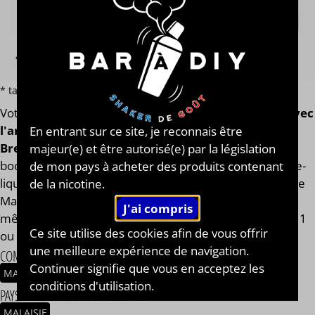
* tarif par volume hors additif et e-liquide terpène ou macérat
Votre
e-liquide Mango Blackcurrant
est assemblé
avec
l'arôme concentré original de la marque Empire
En entrant sur ce site, je reconnais être
Brew®
. Finis les e-liquides trop dilués après l'ajout des
majeur(e) et être autorisé(e) par la législation
boosters de nicotine ! Notre calculateur mesure votre e-
de mon pays à acheter des produits contenant
liquide en fonction de son volume global. Votre e-liquide
de la nicotine.
Mango Blackcurrant aura toujours le même goût et les
mêmes qualités gustatives, que vous soyez en 0, 2, 9, 11
Ce site utilise des cookies afin de vous offrir
ou 14 mg/ml.
une meilleure expérience de navigation.
COMPOSITION
Continuer signifie que vous en acceptez les
MANGUE
CASSIS
conditions d'utilisation.
PAYS / ORIGINE DU CONCENTRÉ
MALAISIE